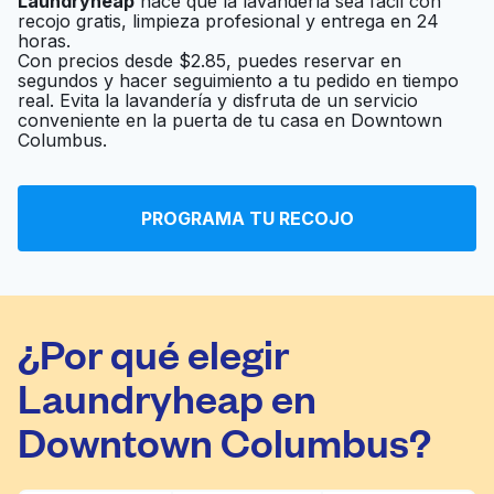
Laundryheap
hace que la lavandería sea fácil con
Callander Cleaners
Ir al sitio web
recojo gratis, limpieza profesional y entrega en 24
horas.
Con precios desde $2.85, puedes reservar en
segundos y hacer seguimiento a tu pedido en tiempo
real. Evita la lavandería y disfruta de un servicio
Clean Machine
Ir al sitio web
conveniente en la puerta de tu casa en Downtown
Columbus.
Wash Land
Ir al sitio web
PROGRAMA TU RECOJO
¿Por qué elegir
Laundryheap en
Downtown Columbus?