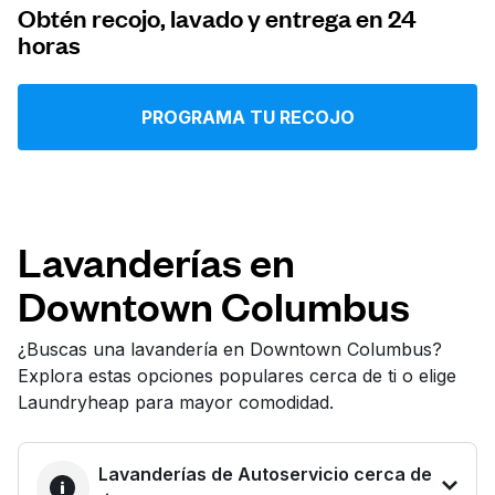
Obtén recojo, lavado y entrega en 24
Iniciar sesión
horas
Descarga nuestra app
PROGRAMA TU RECOJO
Síguenos en
Lavanderías en
Downtown Columbus
¿Buscas una lavandería en Downtown Columbus?
Explora estas opciones populares cerca de ti o elige
United States
ES
Laundryheap para mayor comodidad.
Lavanderías de Autoservicio cerca de