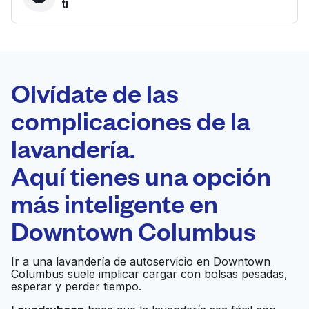
ti
LA MEJOR
ELECCIÓN
Laundryheap.com
Olvídate de las
complicaciones de la
Programa tu recogida
lavandería.
0 min
Aquí tienes una opción
Recojo y entrega
a en la puerta de
Abierto 24/7
más inteligente en
casa
Downtown Columbus
Swan Cleaners
Ir al sitio web
Ir a una lavandería de autoservicio en Downtown
Columbus suele implicar cargar con bolsas pesadas,
esperar y perder tiempo.