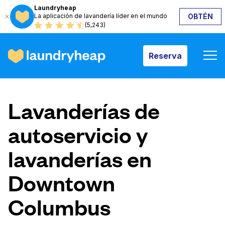
Laundryheap
La aplicación de lavandería líder en el mundo
OBTÉN
Reserva
(5,243)
Reserva
Cómo funciona
Lavanderías de
Precios y servicios
autoservicio y
lavanderías en
Quiénes somos
Downtown
Para las empresas
Columbus