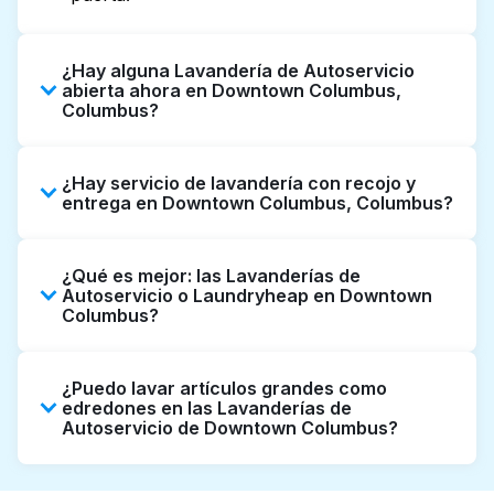
¿Hay alguna Lavandería de Autoservicio
abierta ahora en Downtown Columbus,
Columbus?
Algunas Lavanderías de Autoservicio en
¿Hay servicio de lavandería con recojo y
Downtown Columbus tienen horarios
entrega en Downtown Columbus, Columbus?
extendidos, pero no todas abren hasta tarde
o 24/7. Revisar listados o mapas en línea
Sí, Laundryheap opera en Downtown
puede ayudarte a encontrar rápidamente la
¿Qué es mejor: las Lavanderías de
Columbus, ofreciendo servicio conveniente
ubicación abierta más cercana. Como
Autoservicio o Laundryheap en Downtown
de recojo y entrega de lavandería puerta a
Columbus?
alternativa, puedes reservar con
puerta. Puede ser una opción que ahorre
Laundryheap para obtener servicio de
tiempo si prefieres no ir a una Lavandería de
Las Lavanderías de Autoservicio son una
lavandería y entrega 24/7 sin complicaciones.
Autoservicio.
¿Puedo lavar artículos grandes como
buena opción para lavar por cuenta propia si
edredones en las Lavanderías de
tienes tiempo para ir y esperar. Por otro lado,
Autoservicio de Downtown Columbus?
Laundryheap ofrece recojo y entrega
directamente desde tu puerta u oficina en
Muchas Lavanderías de Autoservicio en