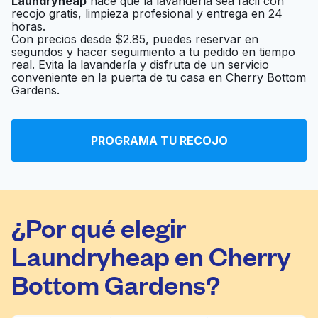
Laundryheap
hace que la lavandería sea fácil con
Tide Cleaners
Ir al sitio web
recojo gratis, limpieza profesional y entrega en 24
horas.
Con precios desde $2.85, puedes reservar en
segundos y hacer seguimiento a tu pedido en tiempo
real. Evita la lavandería y disfruta de un servicio
Cardinal Coin Laundry
Ir al sitio web
conveniente en la puerta de tu casa en Cherry Bottom
Gardens.
SC Wash and Tan
Ir al sitio web
PROGRAMA TU RECOJO
¿Por qué elegir
Laundryheap en Cherry
Bottom Gardens?