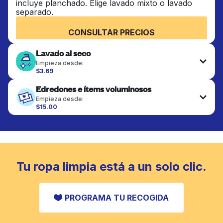
incluye planchado. Elige lavado mixto o lavado
separado.
CONSULTAR PRECIOS
Lavado al seco
Empieza desde:
$3.69
Las prendas delicadas se lavan al seco y se
Edredones e ítems voluminosos
terminan de forma profesional. Adecuado para
trajes, vestidos, abrigos y telas que requieren
Empieza desde:
cuidado especial para mantener su forma, color y
$15.00
textura.
Los artículos grandes como edredones, mantas y
cubrecamas se lavan a fondo y se secan
completamente. Diseñado para refrescar piezas
CONSULTAR PRECIOS
más pesadas que no caben en una lavadora
doméstica estándar.
Tu ropa limpia está a un solo clic.
CONSULTAR PRECIOS
PROGRAMA TU RECOGIDA