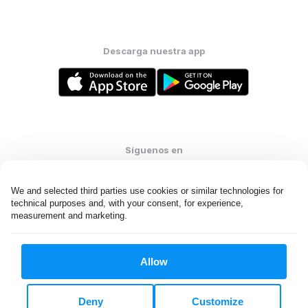
Descarga nuestra app
Síguenos en
We and selected third parties use cookies or similar technologies for 
technical purposes and, with your consent, for experience, 
measurement and marketing.
United States
ES
Allow
Todos los derechos reservados. © Laundryheap 2026. Al visitar
esta página usted acepta nuestra
política de privacidad
y
Términos y condiciones.
Deny
Customize
No “vender” mi información personal