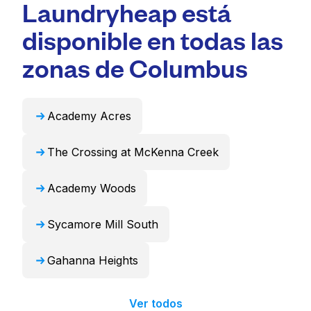
Laundryheap está
profesional y tiempos de entrega rápidos.
máquinas de gran capacidad adecuadas para
Para muchos residentes, es una opción más
artículos voluminosos como edredones,
disponible en todas las
conveniente y que ahorra tiempo.
mantas y cortinas. Como alternativa,
Laundryheap puede encargarse de estos
zonas de Columbus
artículos de forma profesional y devolverlos
listos para usar en 24 horas.
Academy Acres
The Crossing at McKenna Creek
Academy Woods
Sycamore Mill South
Gahanna Heights
Ver todos