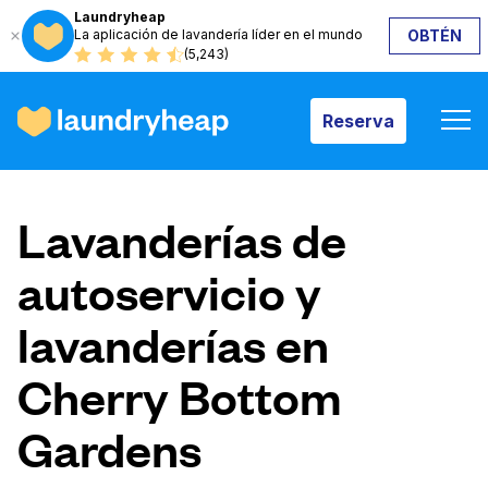
Laundryheap
La aplicación de lavandería líder en el mundo
OBTÉN
Reserva
(5,243)
Reserva
Cómo funciona
Lavanderías de
Precios y servicios
autoservicio y
lavanderías en
Quiénes somos
Cherry Bottom
Para las empresas
Gardens