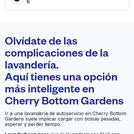
ti
LA MEJOR
ELECCIÓN
Laundryheap.com
Olvídate de las
complicaciones de la
Programa tu recogida
lavandería.
0 min
Aquí tienes una opción
Recojo y entrega
a en la puerta de
Abierto 24/7
más inteligente en
casa
Cherry Bottom Gardens
Star Dry Cleaners
Ir al sitio web
Ir a una lavandería de autoservicio en Cherry Bottom
Gardens suele implicar cargar con bolsas pesadas,
esperar y perder tiempo.