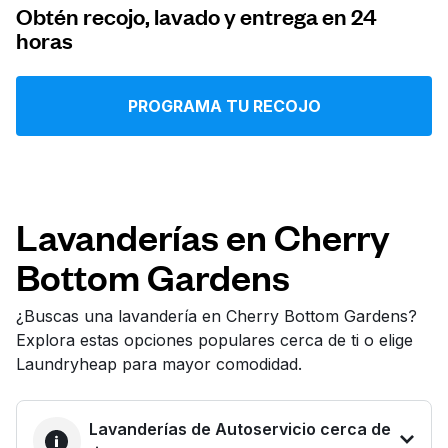
Obtén recojo, lavado y entrega en 24
Iniciar sesión
horas
Descarga nuestra app
PROGRAMA TU RECOJO
Síguenos en
Lavanderías en Cherry
Bottom Gardens
¿Buscas una lavandería en Cherry Bottom Gardens?
Explora estas opciones populares cerca de ti o elige
United States
ES
Laundryheap para mayor comodidad.
Lavanderías de Autoservicio cerca de