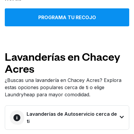
Iniciar sesión
PROGRAMA TU RECOJO
Descarga nuestra app
Lavanderías en Chacey
Acres
Síguenos en
¿Buscas una lavandería en Chacey Acres? Explora
estas opciones populares cerca de ti o elige
Laundryheap para mayor comodidad.
United States
ES
Lavanderías de Autoservicio cerca de
ti