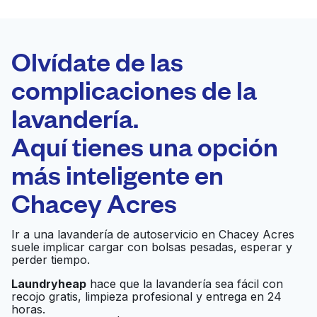
LA MEJOR
ELECCIÓN
Laundryheap.com
Olvídate de las
complicaciones de la
Programa tu recogida
lavandería.
0 min
Aquí tienes una opción
Recojo y entrega
a en la puerta de
Abierto 24/7
más inteligente en
casa
Chacey Acres
Worthington Laundry
Ir al sitio web
Ir a una lavandería de autoservicio en Chacey Acres
& Dry Cleaner
suele implicar cargar con bolsas pesadas, esperar y
perder tiempo.
Wally Wash
Laundryheap
hace que la lavandería sea fácil con
Ir al sitio web
recojo gratis, limpieza profesional y entrega en 24
Laundromat
horas.