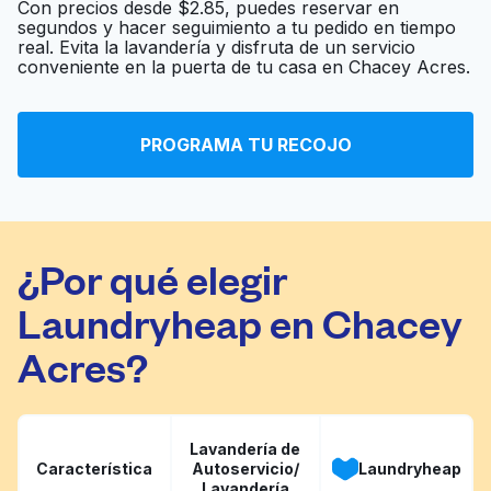
Con precios desde $2.85, puedes reservar en
segundos y hacer seguimiento a tu pedido en tiempo
real. Evita la lavandería y disfruta de un servicio
Express Laundry
Ir al sitio web
conveniente en la puerta de tu casa en Chacey Acres.
Blue Bubble Express
PROGRAMA TU RECOJO
Ir al sitio web
Laundromat
¿Por qué elegir
Laundryheap en Chacey
Acres?
Lavandería de
Característica
Autoservicio/
Laundryheap
Lavandería