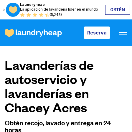
Laundryheap
La aplicación de lavandería líder en el mundo
OBTÉN
Reserva
(5,243)
Reserva
Cómo funciona
Lavanderías de
Precios y servicios
autoservicio y
lavanderías en
Quiénes somos
Chacey Acres
Para las empresas
Obtén recojo, lavado y entrega en 24
horas