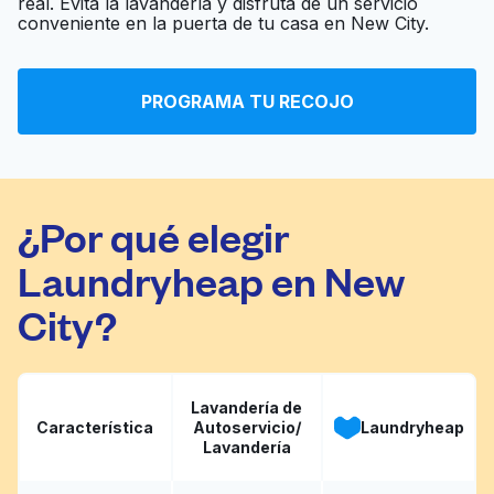
real. Evita la lavandería y disfruta de un servicio
Ir al sitio web
Service
conveniente en la puerta de tu casa en New City.
Bubbleland on
PROGRAMA TU RECOJO
Ir al sitio web
Western
¿Por qué elegir
Laundryheap en New
City?
Lavandería de
Característica
Autoservicio/
Laundryheap
Lavandería