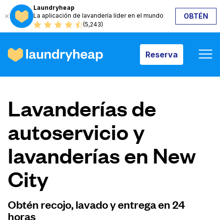
Laundryheap
La aplicación de lavandería líder en el mundo
OBTÉN
Reserva
(5,243)
Reserva
Cómo funciona
Lavanderías de
Precios y servicios
autoservicio y
lavanderías en New
Quiénes somos
City
Para las empresas
Obtén recojo, lavado y entrega en 24
horas