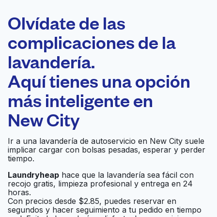
ELECCIÓN
Laundryheap.com
Olvídate de las
complicaciones de la
Programa tu recogida
lavandería.
0 min
Aquí tienes una opción
Recojo y entrega
a en la puerta de
Abierto 24/7
más inteligente en
casa
New City
Fiesta Wash Laundry
Ir al sitio web
Ir a una lavandería de autoservicio en New City suele
implicar cargar con bolsas pesadas, esperar y perder
tiempo.
Laundryheap
hace que la lavandería sea fácil con
Hart's Coin Laundry
Ir al sitio web
recojo gratis, limpieza profesional y entrega en 24
horas.
Con precios desde $2.85, puedes reservar en
segundos y hacer seguimiento a tu pedido en tiempo
HappyNest Laundry