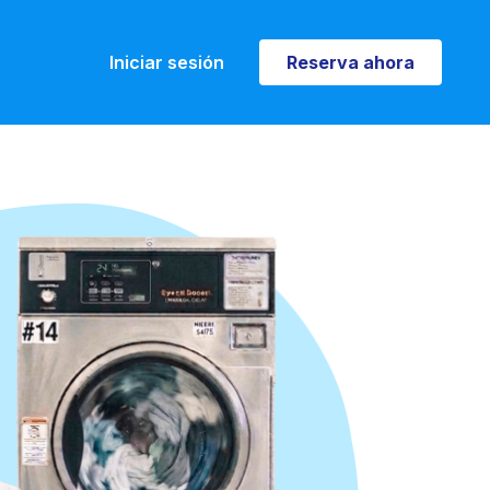
Iniciar sesión
Reserva ahora
Reserva ahora