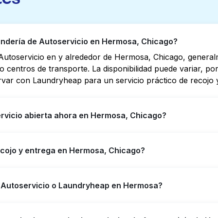
ndería de Autoservicio en Hermosa, Chicago?
Autoservicio en y alrededor de Hermosa, Chicago, genera
s o centros de transporte. La disponibilidad puede variar, 
rvar con Laundryheap para un servicio práctico de recojo y
rvicio abierta ahora en Hermosa, Chicago?
io en Hermosa tienen horarios extendidos, pero no todas a
ecojo y entrega en Hermosa, Chicago?
yudarte a encontrar rápidamente la ubicación abierta más 
ener servicio de lavandería y entrega 24/7 sin complicaci
 ofreciendo servicio conveniente de recojo y entrega de l
e Autoservicio o Laundryheap en Hermosa?
efieres no ir a una Lavandería de Autoservicio.
n una buena opción para lavar por cuenta propia si tienes 