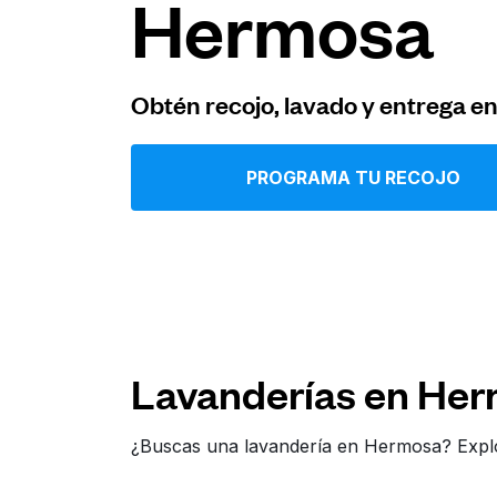
Hermosa
Iniciar sesión
Obtén recojo, lavado y entrega e
Descarga nuestra app
PROGRAMA TU RECOJO
Síguenos en
Lavanderías en He
United States
ES
¿Buscas una lavandería en Hermosa? Explo