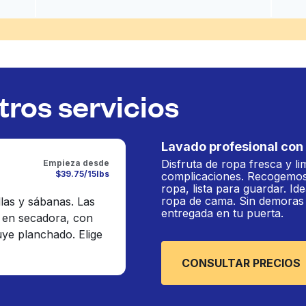
ros servicios
Lavado profesional con 
Disfruta de ropa fresca y li
Empieza desde
$39.75/15lbs
complicaciones. Recogemos
ropa, lista para guardar. Ide
ropa de cama. Sin demoras n
llas y sábanas. Las
entregada en tu puerta.
 en secadora, con
luye planchado. Elige
CONSULTAR PRECIOS