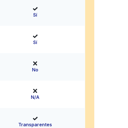
Sí
Sí
No
N/A
Transparentes