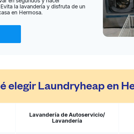
var en segundos y hacer
Evita la lavandería y disfruta de un
 casa en Hermosa.
Ir al sitio web
ted States
a domicilio:
desconocido
Ir al sitio web
 States
é elegir Laundryheap en 
a domicilio:
desconocido
Ir al sitio web
Lavandería de Autoservicio/
Lavandería
ted States