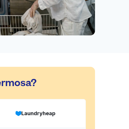
Hermosa?
Laundryheap