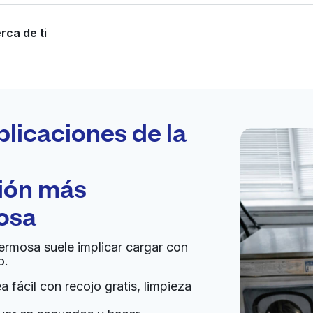
rca de ti
Programa tu
recogida
plicaciones de la
ción más
bierto 24/7
osa
Ir al sitio web
Hermosa suele implicar cargar con
o.
ted States
 fácil con recojo gratis, limpieza
a domicilio:
desconocido