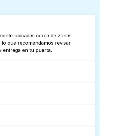
lmente ubicadas cerca de zonas
por lo que recomendamos revisar
 entrega en tu puerta.
bren hasta tarde o 24/7. Revisar
cercana. Como alternativa, puedes
ones.
avandería puerta a puerta. Puede ser
tiempo para ir y esperar. Por otro