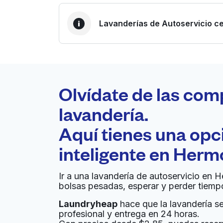
Lavanderías de Autoservicio ce
LA MEJOR ELECCIÓN
Laundryheap.com
Olvídate de las com
0 min
lavandería.
Recojo y entrega a en la
Aquí tienes una op
A
puerta de casa
inteligente en
Herm
Sudz Coin Laundry
Ir a una lavandería de autoservicio en 
bolsas pesadas, esperar y perder tiemp
4333 W Armitage Ave, Chicago, IL 60639, Uni
Laundryheap
hace que la lavandería sea
? min
Calcular la distancia
Entrega 
profesional y entrega en 24 horas.
Mostrar número