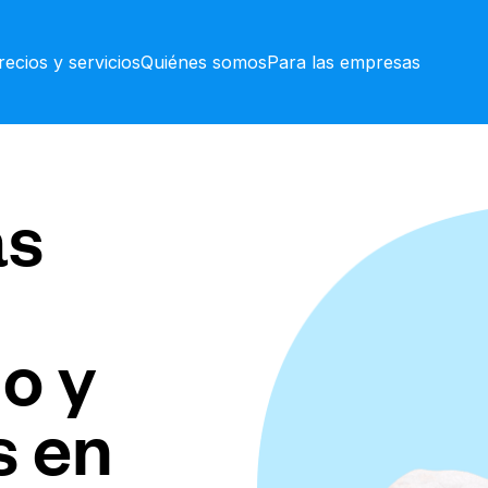
recios y servicios
Quiénes somos
Para las empresas
as
o y
s en