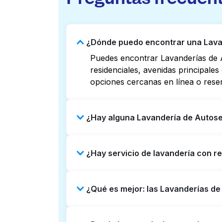
¿Dónde puedo encontrar una Lava
Puedes encontrar Lavanderías de 
residenciales, avenidas principale
opciones cercanas en línea o rese
¿Hay alguna Lavandería de Autose
Algunas Lavanderías de Autoservic
¿Hay servicio de lavandería con r
listados o mapas en línea puede a
reservar con Laundryheap para obt
Sí, Laundryheap opera en Hermosa,
¿Qué es mejor: las Lavanderías d
una opción que ahorre tiempo si pr
Las Lavanderías de Autoservicio so