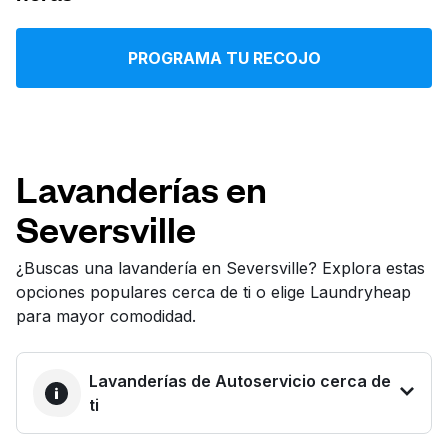
Iniciar sesión
PROGRAMA TU RECOJO
Descarga nuestra app
Lavanderías en
Seversville
Síguenos en
¿Buscas una lavandería en Seversville? Explora estas
opciones populares cerca de ti o elige Laundryheap
para mayor comodidad.
United States
ES
Lavanderías de Autoservicio cerca de
ti