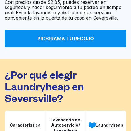
Con precios desde $2.85, puedes reservar en
segundos y hacer seguimiento a tu pedido en tiempo
real. Evita la lavandería y disfruta de un servicio
iWash Laundromat
Ir al sitio web
conveniente en la puerta de tu casa en Seversville.
PROGRAMA TU RECOJO
Freedom Cleaners
Ir al sitio web
¿Por qué elegir
Laundryheap en
Seversville?
Lavandería de
Característica
Autoservicio/
Laundryheap
Lavandería