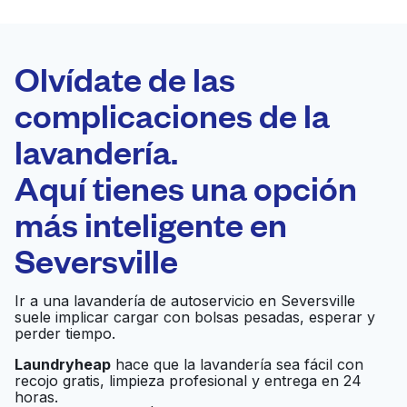
LA MEJOR
ELECCIÓN
Laundryheap.com
Olvídate de las
complicaciones de la
Programa tu recogida
lavandería.
0 min
Aquí tienes una opción
Recojo y entrega
a en la puerta de
Abierto 24/7
más inteligente en
casa
Seversville
American Family Coin
Ir al sitio web
Ir a una lavandería de autoservicio en Seversville
Laundry
suele implicar cargar con bolsas pesadas, esperar y
perder tiempo.
Cloud's Personal
Laundryheap
hace que la lavandería sea fácil con
Ir al sitio web
recojo gratis, limpieza profesional y entrega en 24
Touch
horas.