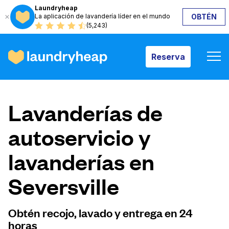
Laundryheap
La aplicación de lavandería líder en el mundo
OBTÉN
Reserva
(5,243)
Reserva
Cómo funciona
Lavanderías de
Precios y servicios
autoservicio y
lavanderías en
Quiénes somos
Seversville
Para las empresas
Obtén recojo, lavado y entrega en 24
horas