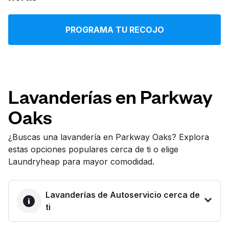
Iniciar sesión
PROGRAMA TU RECOJO
Descarga nuestra app
Lavanderías en Parkway
Oaks
Síguenos en
¿Buscas una lavandería en Parkway Oaks? Explora
estas opciones populares cerca de ti o elige
Laundryheap para mayor comodidad.
United States
ES
Lavanderías de Autoservicio cerca de
ti