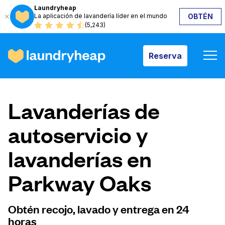
Laundryheap
La aplicación de lavandería líder en el mundo
OBTÉN
Reserva
(5,243)
Reserva
Cómo funciona
Lavanderías de
Precios y servicios
autoservicio y
lavanderías en
Quiénes somos
Parkway Oaks
Para las empresas
Obtén recojo, lavado y entrega en 24
horas