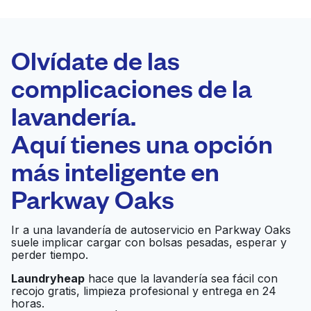
LA MEJOR
ELECCIÓN
Laundryheap.com
Olvídate de las
complicaciones de la
Programa tu recogida
lavandería.
0 min
Aquí tienes una opción
Recojo y entrega
a en la puerta de
Abierto 24/7
más inteligente en
casa
Parkway Oaks
Clean Duds Coin
Ir al sitio web
Ir a una lavandería de autoservicio en Parkway Oaks
Laundry
suele implicar cargar con bolsas pesadas, esperar y
perder tiempo.
Laundryheap
hace que la lavandería sea fácil con
A Plus Coin Laundry
Ir al sitio web
recojo gratis, limpieza profesional y entrega en 24
horas.