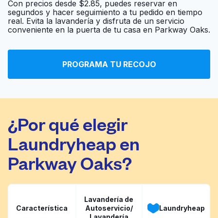
Con precios desde $2.85, puedes reservar en
segundos y hacer seguimiento a tu pedido en tiempo
Hickory Square
real. Evita la lavandería y disfruta de un servicio
Ir al sitio web
conveniente en la puerta de tu casa en Parkway Oaks.
Cleaners
Washboard Dry
PROGRAMA TU RECOJO
Ir al sitio web
Cleaning
¿Por qué elegir
Laundryheap en
Parkway Oaks?
Lavandería de
Característica
Autoservicio/
Laundryheap
Lavandería