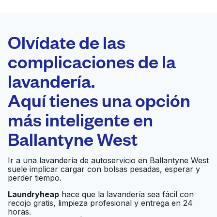
LA MEJOR
ELECCIÓN
Laundryheap.com
Olvídate de las
complicaciones de la
Programa tu recogida
lavandería.
0 min
Aquí tienes una opción
Recojo y entrega
a en la puerta de
Abierto 24/7
más inteligente en
casa
Ballantyne West
Sun Cleaners
Ir al sitio web
Ir a una lavandería de autoservicio en Ballantyne West
suele implicar cargar con bolsas pesadas, esperar y
perder tiempo.
Soap Suds Coin
Laundryheap
hace que la lavandería sea fácil con
Ir al sitio web
recojo gratis, limpieza profesional y entrega en 24
Laundry
horas.