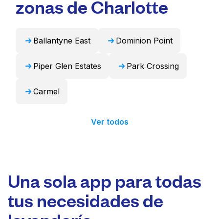
zonas de Charlotte
profesional y devolverlos listos para usar en
24 horas.
Ballantyne East
Dominion Point
Piper Glen Estates
Park Crossing
Carmel
Ver todos
Una sola app para todas
tus necesidades de