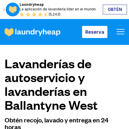
Laundryheap
La aplicación de lavandería líder en el mundo
OBTÉN
Reserva
(5,243)
Reserva
Cómo funciona
Lavanderías de
Precios y servicios
autoservicio y
lavanderías en
Quiénes somos
Ballantyne West
Para las empresas
Obtén recojo, lavado y entrega en 24
horas