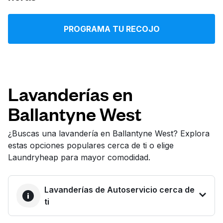
Iniciar sesión
PROGRAMA TU RECOJO
Descarga nuestra app
Lavanderías en
Ballantyne West
Síguenos en
¿Buscas una lavandería en Ballantyne West? Explora
estas opciones populares cerca de ti o elige
Laundryheap para mayor comodidad.
United States
ES
Lavanderías de Autoservicio cerca de
ti