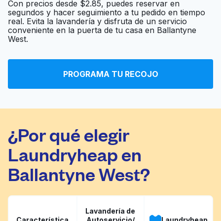
Con precios desde $2.85, puedes reservar en
segundos y hacer seguimiento a tu pedido en tiempo
Neighborhood
real. Evita la lavandería y disfruta de un servicio
Ir al sitio web
conveniente en la puerta de tu casa en Ballantyne
Cleaners
West.
Coin Laundry
Ir al sitio web
PROGRAMA TU RECOJO
¿Por qué elegir
Laundryheap en
Ballantyne West?
Lavandería de
Característica
Autoservicio/
Laundryheap