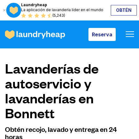
Laundryheap
La aplicación de lavandería líder en el mundo
OBTÉN
Reserva
(5,243)
Reserva
Cómo funciona
Lavanderías de
Precios y servicios
autoservicio y
lavanderías en
Quiénes somos
Bonnett
Para las empresas
Obtén recojo, lavado y entrega en 24
horas