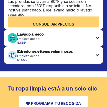
Las prendas se lavan a 90°F y se secan en
secadora, con 130°F disponible a solicitud. No
incluye planchado. Elige lavado mixto o lavado
separado.
CONSULTAR PRECIOS
Lavado al seco
Empieza desde:
$3.69
Las prendas delicadas se lavan al seco y se
Edredones e ítems voluminosos
terminan de forma profesional. Adecuado para
trajes, vestidos, abrigos y telas que requieren
Empieza desde:
cuidado especial para mantener su forma, color y
$15.00
textura.
Los artículos grandes como edredones, mantas y
cubrecamas se lavan a fondo y se secan
completamente. Diseñado para refrescar piezas
CONSULTAR PRECIOS
más pesadas que no caben en una lavadora
doméstica estándar.
Tu ropa limpia está a un solo clic.
CONSULTAR PRECIOS
PROGRAMA TU RECOGIDA