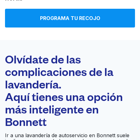
Iniciar sesión
PROGRAMA TU RECOJO
Descarga nuestra app
Olvídate de las
complicaciones de la
Síguenos en
lavandería.
Aquí tienes una opción
más inteligente en
United States
ES
Bonnett
Ir a una lavandería de autoservicio en Bonnett suele