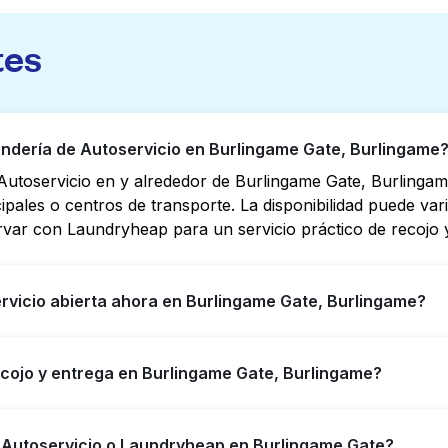
tes
dería de Autoservicio en Burlingame Gate, Burlingame
utoservicio en y alrededor de Burlingame Gate, Burlinga
cipales o centros de transporte. La disponibilidad puede va
rvar con Laundryheap para un servicio práctico de recojo y
rvicio abierta ahora en Burlingame Gate, Burlingame?
io en Burlingame Gate tienen horarios extendidos, pero no
ecojo y entrega en Burlingame Gate, Burlingame?
puede ayudarte a encontrar rápidamente la ubicación abier
ara obtener servicio de lavandería y entrega 24/7 sin co
me Gate, ofreciendo servicio conveniente de recojo y entre
e Autoservicio o Laundryheap en Burlingame Gate?
empo si prefieres no ir a una Lavandería de Autoservicio.