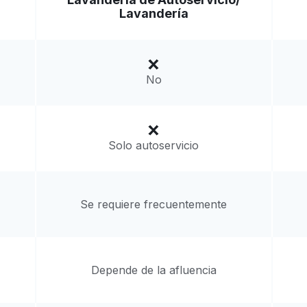
Lavandería
South San Francisco, CA 94080,
a domicilio:
desconocido
No
Solo autoservicio
Se requiere frecuentemente
Depende de la afluencia