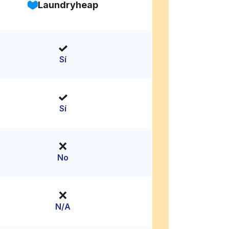
Laundryheap
Sí
Sí
No
N/A