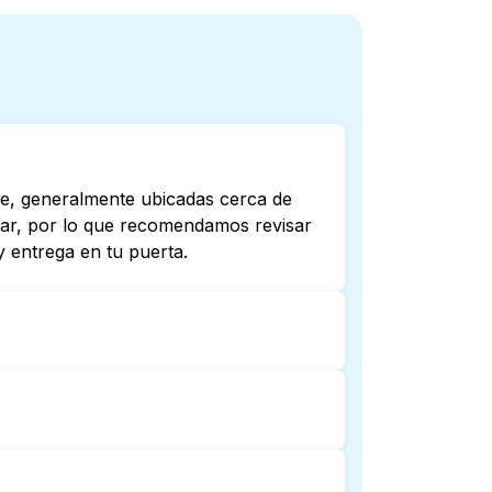
?
me, generalmente ubicadas cerca de
riar, por lo que recomendamos revisar
 entrega en tu puerta.
 todas abren hasta tarde o 24/7.
ta más cercana. Como alternativa,
mplicaciones.
ga de lavandería puerta a puerta.