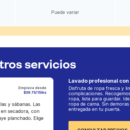
Puede variar
ros servicios
Lavado profesional con 
Disfruta de ropa fresca y li
Empieza desde
$39.75/15lbs
complicaciones. Recogemos
ropa, lista para guardar. Ide
ropa de cama. Sin demoras n
llas y sábanas. Las
entregada en tu puerta.
 en secadora, con
luye planchado. Elige