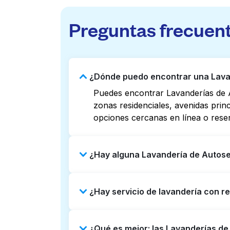
Preguntas frecuen
¿Dónde puedo encontrar una Lavan
Puedes encontrar Lavanderías de A
zonas residenciales, avenidas prin
opciones cercanas en línea o rese
¿Hay alguna Lavandería de Autose
Algunas Lavanderías de Autoservic
¿Hay servicio de lavandería con r
Revisar listados o mapas en línea 
puedes reservar con Laundryheap p
Sí, Laundryheap opera en Burlinga
¿Qué es mejor: las Lavanderías d
Puede ser una opción que ahorre ti