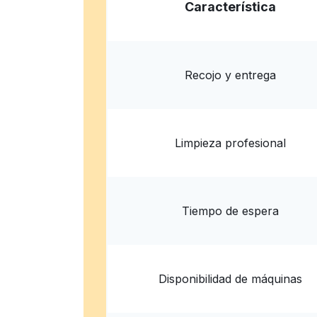
Característica
corner of Ponderosa &, 633 El Camino Real, 
United States
? min
Calcular la distancia
Entrega 
Recojo y entrega
Mostrar número
Limpieza profesional
Tiempo de espera
Disponibilidad de máquinas