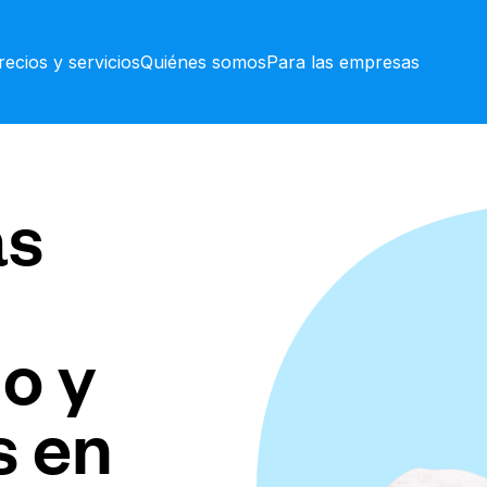
recios y servicios
Quiénes somos
Para las empresas
as
o y
s en