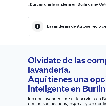
¿Buscas una lavandería en Burlingame Gate
Lavanderías de Autoservicio ce
LA MEJOR ELECCIÓN
Laundryheap.com
Olvídate de las com
0 min
lavandería.
Recojo y entrega a en la
Aquí tienes una op
A
puerta de casa
inteligente en
Burli
Summers Laundry
Ir a una lavandería de autoservicio en B
con bolsas pesadas, esperar y perder t
560 San Mateo Ave, San Bruno, CA 94066, Un