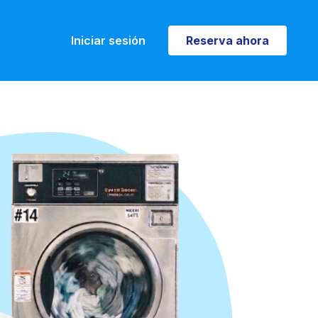
Iniciar sesión
Reserva ahora
Reserva ahora