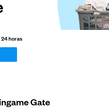
e
n 24 horas
lingame Gate