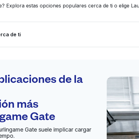
? Explora estas opciones populares cerca de ti o elige 
rca de ti
Programa tu
recogida
plicaciones de la
ción más
bierto 24/7
ngame Gate
Ir al sitio web
urlingame Gate suele implicar cargar
iempo.
ited States