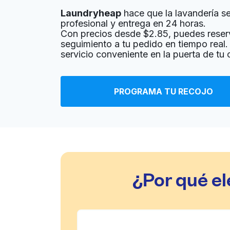
Laundryheap
hace que la lavandería sea
? min
Calcular la distancia
Entrega 
profesional y entrega en 24 horas.
Mostrar número
Con precios desde $2.85, puedes reser
seguimiento a tu pedido en tiempo real. 
servicio conveniente en la puerta de tu
Baden Coin Laundry
405 Baden Ave, South San Francisco, CA 940
PROGRAMA TU RECOJO
? min
Calcular la distancia
Entrega 
South City Suds
219 Maple Ave, South San Francisco, CA 9408
¿Por qué e
? min
Calcular la distancia
Entrega 
Mostrar número
Denise's Coin Laundry South San
Francisco