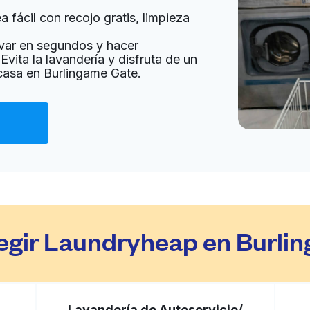
 fácil con recojo gratis, limpieza
a domicilio:
desconocido
var en segundos y hacer
Evita la lavandería y disfruta de un
 casa en Burlingame Gate.
Ir al sitio web
80, United States
a domicilio:
desconocido
Ir al sitio web
0, United States
legir Laundryheap en Burli
a domicilio:
desconocido
Ir al sitio web
Lavandería de Autoservicio/