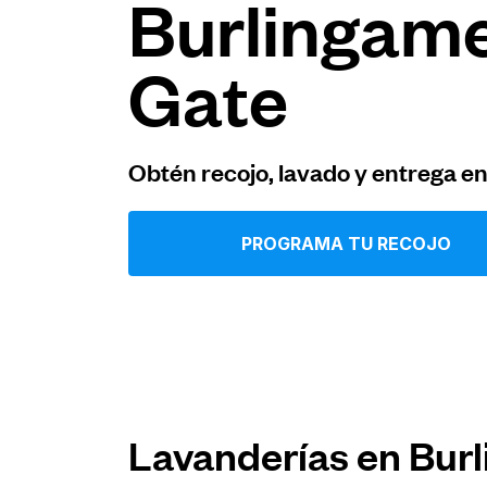
Burlingam
Iniciar sesión
Gate
Descarga nuestra app
Obtén recojo, lavado y entrega e
PROGRAMA TU RECOJO
Síguenos en
United States
ES
Lavanderías en Bur