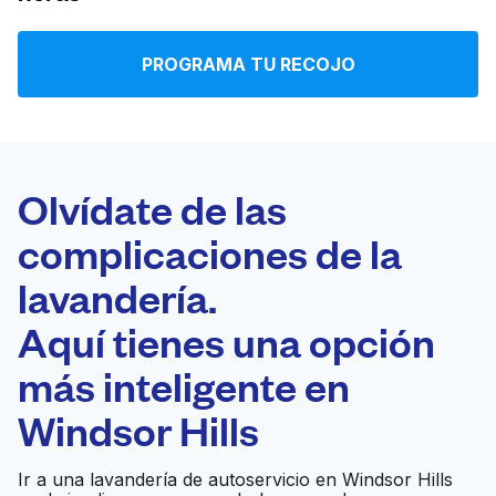
Iniciar sesión
PROGRAMA TU RECOJO
Descarga nuestra app
Olvídate de las
complicaciones de la
Síguenos en
lavandería.
Aquí tienes una opción
más inteligente en
United States
ES
Windsor Hills
Ir a una lavandería de autoservicio en Windsor Hills