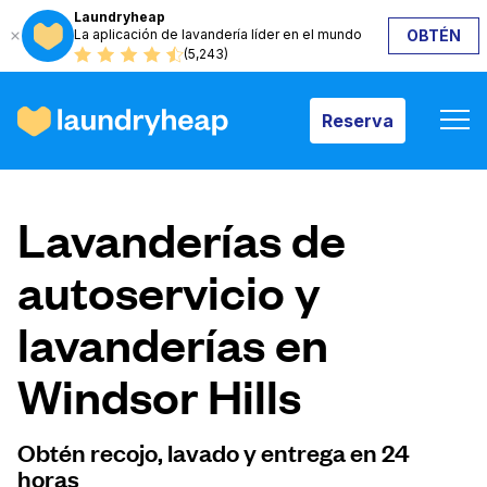
Laundryheap
La aplicación de lavandería líder en el mundo
OBTÉN
Reserva
(5,243)
Reserva
Cómo funciona
Lavanderías de
Precios y servicios
autoservicio y
lavanderías en
Quiénes somos
Windsor Hills
Para las empresas
Obtén recojo, lavado y entrega en 24
horas