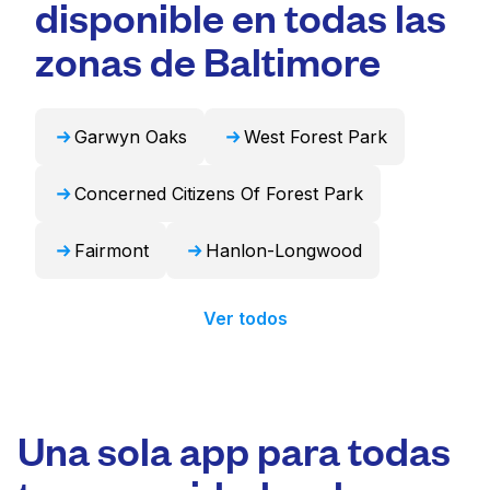
disponible en todas las
que ahorra tiempo.
cortinas. Como alternativa, Laundryheap
puede encargarse de estos artículos de forma
zonas de Baltimore
profesional y devolverlos listos para usar en
24 horas.
Garwyn Oaks
West Forest Park
Concerned Citizens Of Forest Park
Fairmont
Hanlon-Longwood
Ver todos
Una sola app para todas