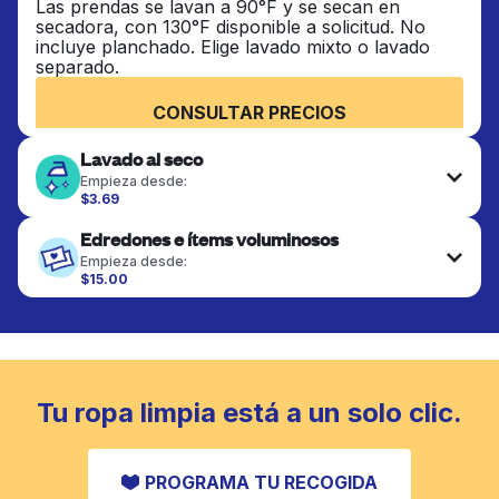
Las prendas se lavan a 90°F y se secan en
secadora, con 130°F disponible a solicitud. No
incluye planchado. Elige lavado mixto o lavado
separado.
CONSULTAR PRECIOS
Lavado al seco
Empieza desde:
$3.69
Las prendas delicadas se lavan al seco y se
Edredones e ítems voluminosos
terminan de forma profesional. Adecuado para
trajes, vestidos, abrigos y telas que requieren
Empieza desde:
cuidado especial para mantener su forma, color y
$15.00
textura.
Los artículos grandes como edredones, mantas y
cubrecamas se lavan a fondo y se secan
completamente. Diseñado para refrescar piezas
CONSULTAR PRECIOS
más pesadas que no caben en una lavadora
doméstica estándar.
Tu ropa limpia está a un solo clic.
CONSULTAR PRECIOS
PROGRAMA TU RECOGIDA