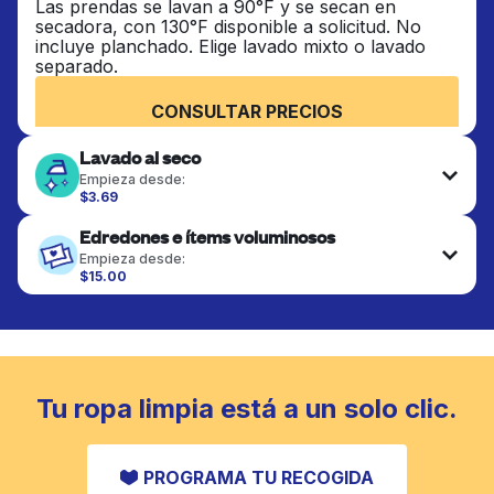
Las prendas se lavan a 90°F y se secan en
secadora, con 130°F disponible a solicitud. No
incluye planchado. Elige lavado mixto o lavado
separado.
CONSULTAR PRECIOS
Lavado al seco
Empieza desde:
$3.69
Las prendas delicadas se lavan al seco y se
Edredones e ítems voluminosos
terminan de forma profesional. Adecuado para
trajes, vestidos, abrigos y telas que requieren
Empieza desde:
cuidado especial para mantener su forma, color y
$15.00
textura.
Los artículos grandes como edredones, mantas y
cubrecamas se lavan a fondo y se secan
completamente. Diseñado para refrescar piezas
CONSULTAR PRECIOS
más pesadas que no caben en una lavadora
doméstica estándar.
Tu ropa limpia está a un solo clic.
CONSULTAR PRECIOS
PROGRAMA TU RECOGIDA