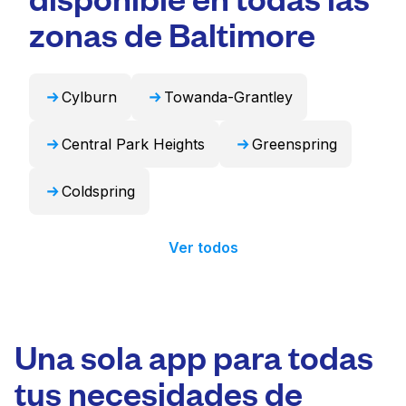
puede encargarse de estos artículos de forma
zonas de Baltimore
profesional y devolverlos listos para usar en
24 horas.
Cylburn
Towanda-Grantley
Central Park Heights
Greenspring
Coldspring
Ver todos
Una sola app para todas
tus necesidades de