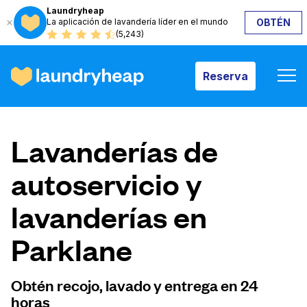
Laundryheap
La aplicación de lavandería líder en el mundo
OBTÉN
Reserva
(5,243)
Reserva
Cómo funciona
Lavanderías de
Precios y servicios
autoservicio y
lavanderías en
Quiénes somos
Parklane
Para las empresas
Obtén recojo, lavado y entrega en 24
horas