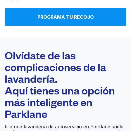
Iniciar sesión
PROGRAMA TU RECOJO
Descarga nuestra app
Olvídate de las
complicaciones de la
Síguenos en
lavandería.
Aquí tienes una opción
más inteligente en
United States
ES
Parklane
Ir a una lavandería de autoservicio en Parklane suele