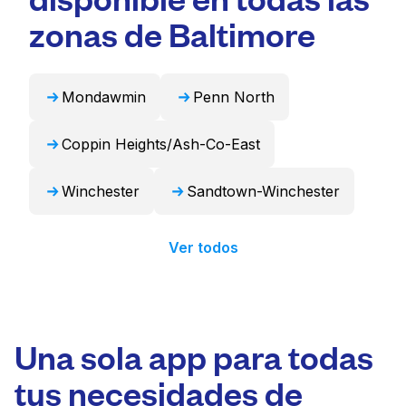
puede encargarse de estos artículos de forma
zonas de Baltimore
profesional y devolverlos listos para usar en
24 horas.
Mondawmin
Penn North
Coppin Heights/Ash-Co-East
Winchester
Sandtown-Winchester
Ver todos
Una sola app para todas
tus necesidades de