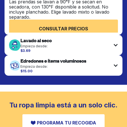
Las prendas se lavan a 90°F y se secan en
secadora, con 130°F disponible a solicitud. No
incluye planchado. Elige lavado mixto o lavado
separado.
CONSULTAR PRECIOS
Lavado al seco
Empieza desde:
$3.69
Las prendas delicadas se lavan al seco y se
Edredones e ítems voluminosos
terminan de forma profesional. Adecuado para
trajes, vestidos, abrigos y telas que requieren
Empieza desde:
cuidado especial para mantener su forma, color y
$15.00
textura.
Los artículos grandes como edredones, mantas y
cubrecamas se lavan a fondo y se secan
completamente. Diseñado para refrescar piezas
CONSULTAR PRECIOS
más pesadas que no caben en una lavadora
doméstica estándar.
Tu ropa limpia está a un solo clic.
CONSULTAR PRECIOS
PROGRAMA TU RECOGIDA