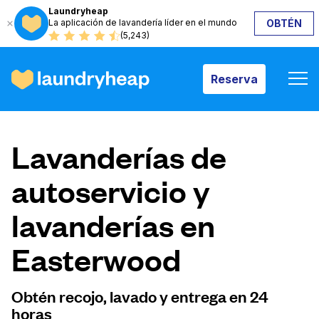
Laundryheap
La aplicación de lavandería líder en el mundo
OBTÉN
Reserva
(5,243)
Reserva
Cómo funciona
Lavanderías de
Precios y servicios
autoservicio y
lavanderías en
Quiénes somos
Easterwood
Para las empresas
Obtén recojo, lavado y entrega en 24
horas