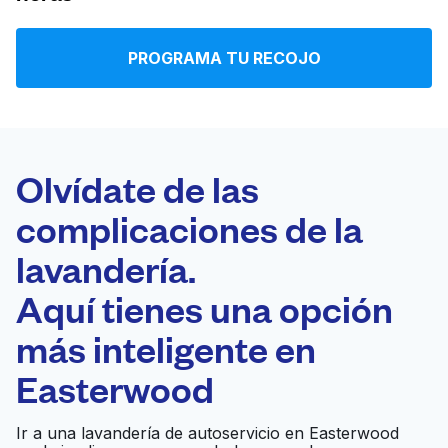
Iniciar sesión
PROGRAMA TU RECOJO
Descarga nuestra app
Olvídate de las
complicaciones de la
Síguenos en
lavandería.
Aquí tienes una opción
más inteligente en
United States
ES
Easterwood
Ir a una lavandería de autoservicio en Easterwood