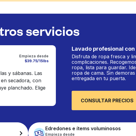
ros servicios
Lavado profesional con 
Disfruta de ropa fresca y li
Empieza desde
$39.75/15lbs
complicaciones. Recogemos
ropa, lista para guardar. Ide
ropa de cama. Sin demoras n
llas y sábanas. Las
entregada en tu puerta.
 en secadora, con
luye planchado. Elige
CONSULTAR PRECIOS
Edredones e ítems voluminosos
Empieza desde