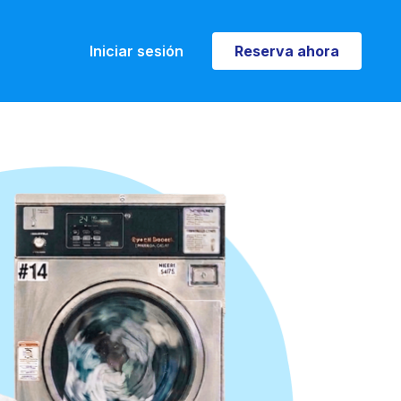
Iniciar sesión
Reserva ahora
Reserva ahora