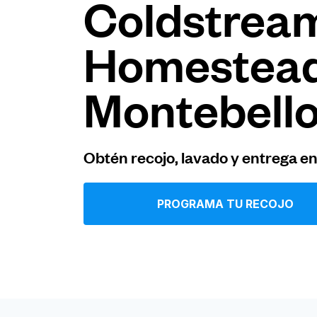
Coldstrea
Iniciar sesión
Homestea
Descarga nuestra app
Montebell
Obtén recojo, lavado y entrega e
Síguenos en
PROGRAMA TU RECOJO
United States
ES