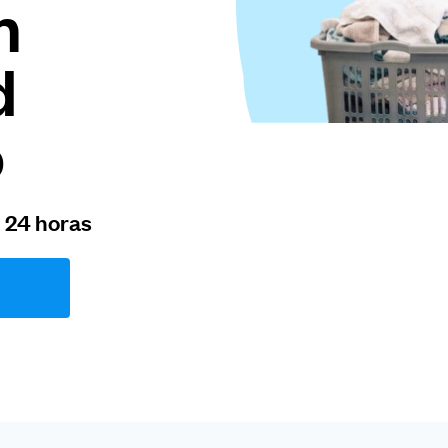
m
d
o
n 24 horas