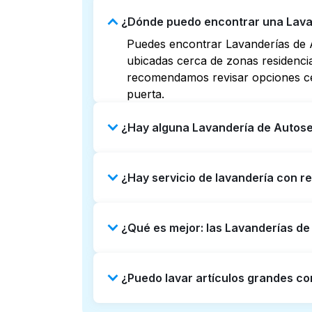
¿Dónde puedo encontrar una Lavan
Puedes encontrar Lavanderías de 
ubicadas cerca de zonas residencial
recomendamos revisar opciones cer
puerta.
¿Hay alguna Lavandería de Autose
Algunas Lavanderías de Autoservic
¿Hay servicio de lavandería con 
tarde o 24/7. Revisar listados o 
alternativa, puedes reservar con L
Sí, Laundryheap opera en Coldstre
¿Qué es mejor: las Lavanderías d
puerta a puerta. Puede ser una opc
Las Lavanderías de Autoservicio so
¿Puedo lavar artículos grandes c
lado, Laundryheap ofrece recojo y
limpieza profesional y tiempos de
Muchas Lavanderías de Autoservi