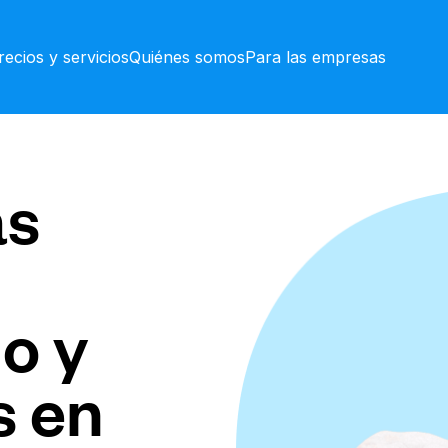
recios y servicios
Quiénes somos
Para las empresas
as
o y
s en