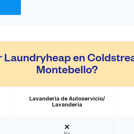
ir Laundryheap en Coldst
Montebello?
Lavandería de Autoservicio/
Lavandería
No