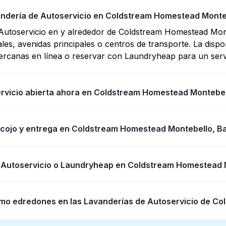
dería de Autoservicio en Coldstream Homestead Monteb
Autoservicio en y alrededor de Coldstream Homestead Mont
es, avenidas principales o centros de transporte. La dispon
canas en línea o reservar con Laundryheap para un servic
rvicio abierta ahora en Coldstream Homestead Montebel
io en Coldstream Homestead Montebello tienen horarios e
recojo y entrega en Coldstream Homestead Montebello, B
mapas en línea puede ayudarte a encontrar rápidamente la 
aundryheap para obtener servicio de lavandería y entrega 
am Homestead Montebello, ofreciendo servicio conveniente
e Autoservicio o Laundryheap en Coldstream Homestead 
ión que ahorre tiempo si prefieres no ir a una Lavandería 
n una buena opción para lavar por cuenta propia si tienes 
omo edredones en las Lavanderías de Autoservicio de C
 entrega directamente desde tu puerta u oficina en Colds
 entrega rápidos. Para muchos residentes, es una opción m
cio en Coldstream Homestead Montebello cuentan con máq