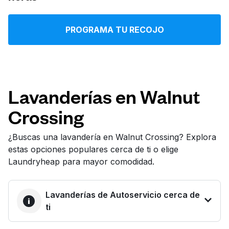
Iniciar sesión
PROGRAMA TU RECOJO
Descarga nuestra app
Lavanderías en Walnut
Crossing
Síguenos en
¿Buscas una lavandería en Walnut Crossing? Explora
estas opciones populares cerca de ti o elige
Laundryheap para mayor comodidad.
United States
ES
Lavanderías de Autoservicio cerca de
ti