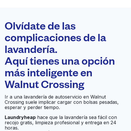
LA MEJOR
ELECCIÓN
Laundryheap.com
Olvídate de las
complicaciones de la
Programa tu recogida
lavandería.
0 min
Aquí tienes una opción
Recojo y entrega
a en la puerta de
Abierto 24/7
más inteligente en
casa
Walnut Crossing
CoinLess Laundry
Ir al sitio web
Ir a una lavandería de autoservicio en Walnut
Crossing suele implicar cargar con bolsas pesadas,
esperar y perder tiempo.
Laundryheap
hace que la lavandería sea fácil con
Parmer Laundromat
Ir al sitio web
recojo gratis, limpieza profesional y entrega en 24
horas.