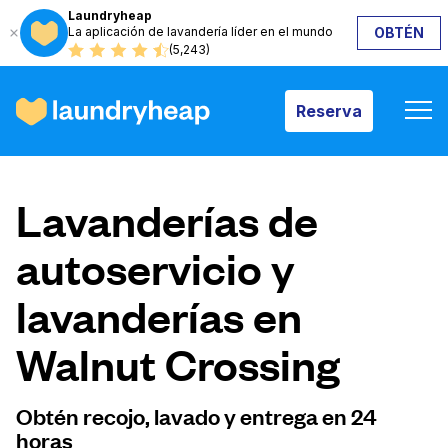
Laundryheap
La aplicación de lavandería líder en el mundo
OBTÉN
Reserva
(5,243)
Reserva
Cómo funciona
Lavanderías de
Precios y servicios
autoservicio y
lavanderías en
Quiénes somos
Walnut Crossing
Para las empresas
Obtén recojo, lavado y entrega en 24
horas