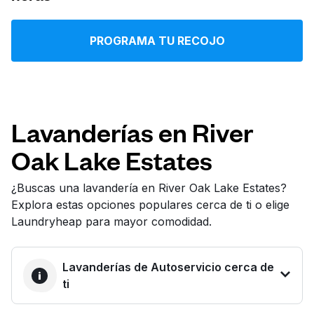
Iniciar sesión
PROGRAMA TU RECOJO
Descarga nuestra app
Lavanderías en River
Oak Lake Estates
Síguenos en
¿Buscas una lavandería en River Oak Lake Estates?
Explora estas opciones populares cerca de ti o elige
Laundryheap para mayor comodidad.
United States
ES
Lavanderías de Autoservicio cerca de
ti