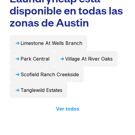
Para muchos residentes, es una opción más
voluminosos como edredones, mantas y
disponible en todas las
conveniente y que ahorra tiempo.
cortinas. Como alternativa, Laundryheap
puede encargarse de estos artículos de forma
zonas de Austin
profesional y devolverlos listos para usar en
24 horas.
Limestone At Wells Branch
Park Central
Village At River Oaks
Scofield Ranch Creekside
Tanglewild Estates
Ver todos