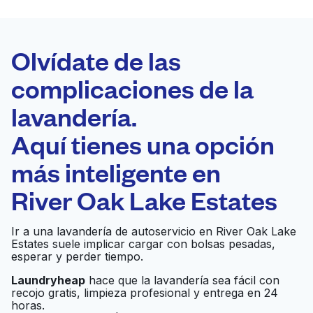
LA MEJOR
ELECCIÓN
Laundryheap.com
Olvídate de las
complicaciones de la
Programa tu recogida
lavandería.
0 min
Aquí tienes una opción
Recojo y entrega
a en la puerta de
Abierto 24/7
más inteligente en
casa
River Oak Lake Estates
Reid's Cleaners &
Ir al sitio web
Ir a una lavandería de autoservicio en River Oak Lake
Laundry
Estates suele implicar cargar con bolsas pesadas,
esperar y perder tiempo.
Laundryheap
hace que la lavandería sea fácil con
Sierra Cleaners
Ir al sitio web
recojo gratis, limpieza profesional y entrega en 24
horas.