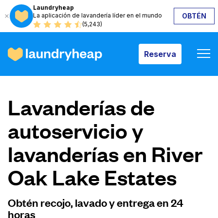
Laundryheap
La aplicación de lavandería líder en el mundo
OBTÉN
Reserva
(5,243)
Reserva
Cómo funciona
Lavanderías de
Precios y servicios
autoservicio y
lavanderías en River
Quiénes somos
Oak Lake Estates
Para las empresas
Obtén recojo, lavado y entrega en 24
horas