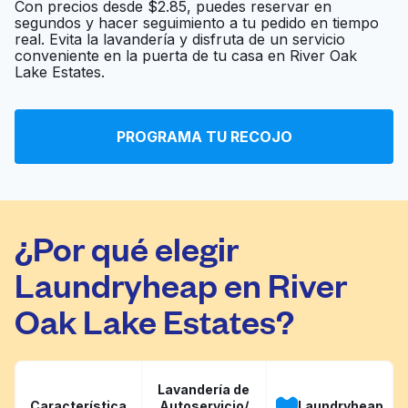
Con precios desde $2.85, puedes reservar en
segundos y hacer seguimiento a tu pedido en tiempo
real. Evita la lavandería y disfruta de un servicio
Parmer Laundromat
Ir al sitio web
conveniente en la puerta de tu casa en River Oak
Lake Estates.
CoinLess Laundry
Ir al sitio web
PROGRAMA TU RECOJO
¿Por qué elegir
Laundryheap en River
Oak Lake Estates?
Lavandería de
Característica
Autoservicio/
Laundryheap