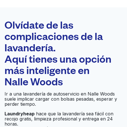
LA MEJOR
ELECCIÓN
Laundryheap.com
Olvídate de las
complicaciones de la
Programa tu recogida
lavandería.
0 min
Aquí tienes una opción
Recojo y entrega
a en la puerta de
Abierto 24/7
más inteligente en
casa
Nalle Woods
Reid's Cleaners &
Ir al sitio web
Ir a una lavandería de autoservicio en Nalle Woods
Laundry
suele implicar cargar con bolsas pesadas, esperar y
perder tiempo.
Garnett Lewis
Laundryheap
hace que la lavandería sea fácil con
Ir al sitio web
recojo gratis, limpieza profesional y entrega en 24
Cleaners
horas.