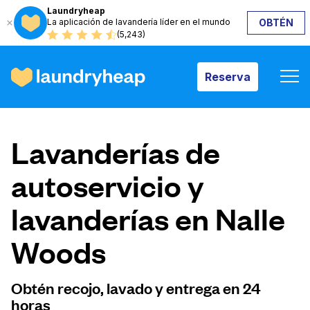
Laundryheap
La aplicación de lavandería líder en el mundo
OBTÉN
Reserva
(5,243)
Reserva
Cómo funciona
Lavanderías de
Precios y servicios
autoservicio y
lavanderías en Nalle
Quiénes somos
Woods
Para las empresas
Obtén recojo, lavado y entrega en 24
horas