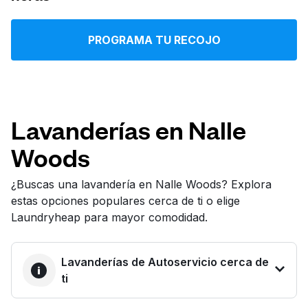
Iniciar sesión
PROGRAMA TU RECOJO
Descarga nuestra app
Lavanderías en Nalle
Woods
Síguenos en
¿Buscas una lavandería en Nalle Woods? Explora
estas opciones populares cerca de ti o elige
Laundryheap para mayor comodidad.
United States
ES
Lavanderías de Autoservicio cerca de
ti