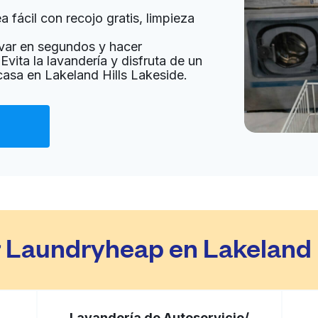
 fácil con recojo gratis, limpieza
a domicilio:
desconocido
var en segundos y hacer
Evita la lavandería y disfruta de un
casa en Lakeland Hills Lakeside.
Ir al sitio web
tes
a domicilio:
desconocido
Ir al sitio web
732, United States
r Laundryheap en Lakeland 
a domicilio:
desconocido
Lavandería de Autoservicio/