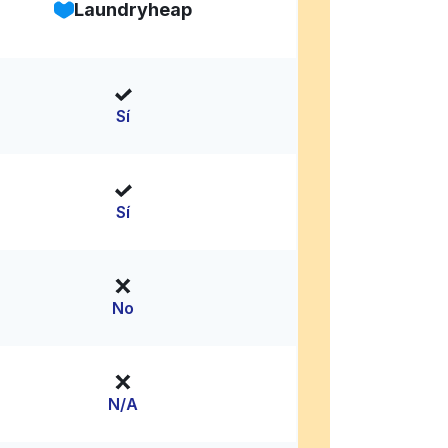
Laundryheap
Sí
Sí
No
N/A