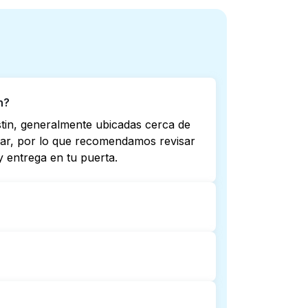
n?
stin, generalmente ubicadas cerca de
riar, por lo que recomendamos revisar
 entrega en tu puerta.
ero no todas abren hasta tarde o 24/7.
ta más cercana. Como alternativa,
mplicaciones.
y entrega de lavandería puerta a
rvicio.