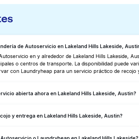
tes
ería de Autoservicio en Lakeland Hills Lakeside, Austi
utoservicio en y alrededor de Lakeland Hills Lakeside, Au
cipales o centros de transporte. La disponibilidad puede va
rvar con Laundryheap para un servicio práctico de recojo y
vicio abierta ahora en Lakeland Hills Lakeside, Austin?
o en Lakeland Hills Lakeside tienen horarios extendidos, p
cojo y entrega en Lakeland Hills Lakeside, Austin?
puede ayudarte a encontrar rápidamente la ubicación abier
ara obtener servicio de lavandería y entrega 24/7 sin co
Hills Lakeside, ofreciendo servicio conveniente de recojo 
 Autoservicio o Laundryheap en Lakeland Hills Lakeside?
horre tiempo si prefieres no ir a una Lavandería de Autose