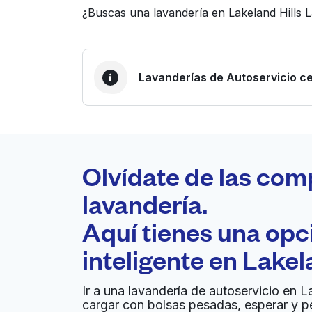
¿Buscas una lavandería en Lakeland Hills 
Lavanderías de Autoservicio ce
LA MEJOR ELECCIÓN
Laundryheap.com
Olvídate de las com
0 min
lavandería.
Recojo y entrega a en la
Aquí tienes una op
A
puerta de casa
inteligente en
Lakel
C B Dry Cleaning & Laundry
Ir a una lavandería de autoservicio en L
cargar con bolsas pesadas, esperar y p
3611 Ranch Rd 620 N, Austin, TX 78734, Unite