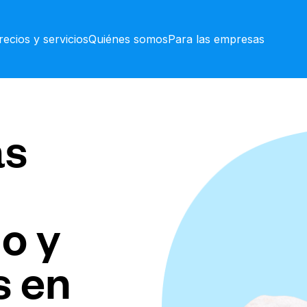
recios y servicios
Quiénes somos
Para las empresas
as
o y
s en