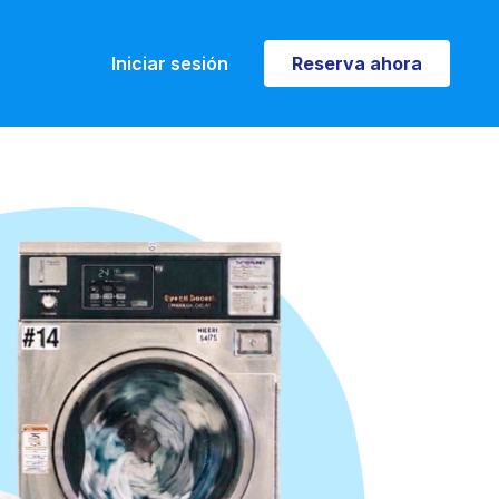
Iniciar sesión
Reserva ahora
Reserva ahora