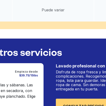
Puede variar
ros servicios
Lavado profesional con 
Disfruta de ropa fresca y li
Empieza desde
$39.75/15lbs
complicaciones. Recogemos
ropa, lista para guardar. Ide
ropa de cama. Sin demoras n
llas y sábanas. Las
entregada en tu puerta.
 en secadora, con
luye planchado. Elige