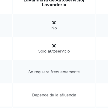
Ir al sitio web
Lavandería
ed States
a domicilio:
desconocido
No
Solo autoservicio
Se requiere frecuentemente
Depende de la afluencia