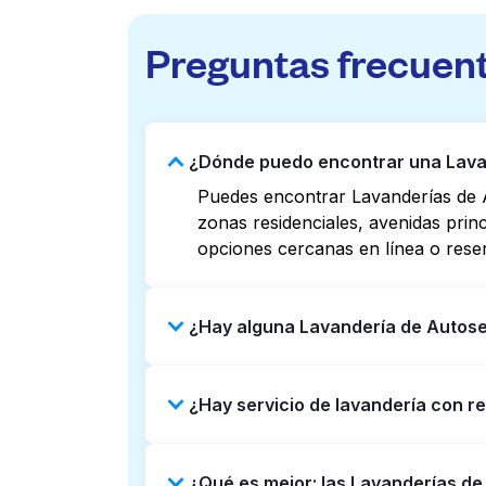
Preguntas frecuen
¿Dónde puedo encontrar una Lavand
Puedes encontrar Lavanderías de A
zonas residenciales, avenidas prin
opciones cercanas en línea o rese
¿Hay alguna Lavandería de Autoser
Algunas Lavanderías de Autoservici
¿Hay servicio de lavandería con re
Revisar listados o mapas en línea 
puedes reservar con Laundryheap p
Sí, Laundryheap opera en Lakeland 
¿Qué es mejor: las Lavanderías de
puerta. Puede ser una opción que a