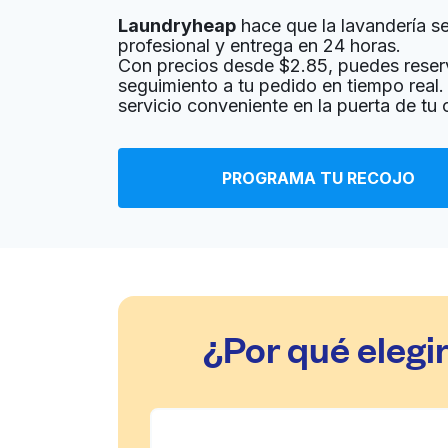
Laundryheap
hace que la lavandería sea
? min
Calcular la distancia
Entrega 
profesional y entrega en 24 horas.
Mostrar número
Con precios desde $2.85, puedes reser
seguimiento a tu pedido en tiempo real. 
servicio conveniente en la puerta de tu 
Jack Brown Cleaners
5145 N FM 620, Austin, TX 78732, United Sta
PROGRAMA TU RECOJO
? min
Calcular la distancia
Entrega 
Mostrar número
Steiner Cleaners
2900 N Quinlan Park Rd # A100, Austin, TX 78
¿Por qué elegi
? min
Calcular la distancia
Entrega 
Mostrar número