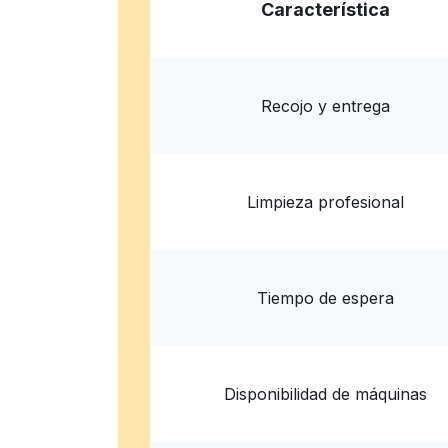
Jack Brown Cleaners
Característica
11401 Ranch Rd 2222, Austin, TX 78730, Unit
? min
Calcular la distancia
Entrega 
Mostrar número
Recojo y entrega
Limpieza profesional
Tiempo de espera
Disponibilidad de máquinas