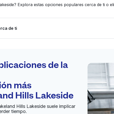
Lakeside? Explora estas opciones populares cerca de ti o 
rca de ti
Programa tu
recogida
plicaciones de la
ción más
bierto 24/7
and Hills Lakeside
Ir al sitio web
akeland Hills Lakeside suele implicar
erder tiempo.
d States