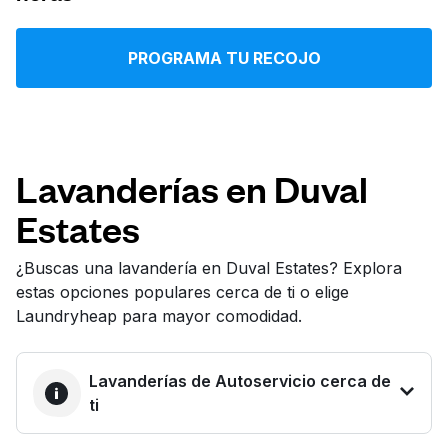
Iniciar sesión
PROGRAMA TU RECOJO
Descarga nuestra app
Lavanderías en Duval
Estates
Síguenos en
¿Buscas una lavandería en Duval Estates? Explora
estas opciones populares cerca de ti o elige
Laundryheap para mayor comodidad.
United States
ES
Lavanderías de Autoservicio cerca de
ti