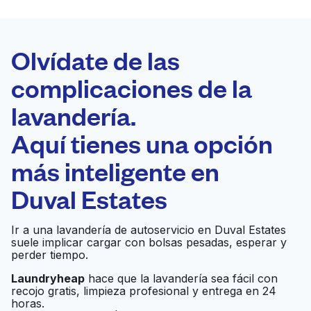
LA MEJOR
ELECCIÓN
Laundryheap.com
Olvídate de las
complicaciones de la
Programa tu recogida
lavandería.
0 min
Aquí tienes una opción
Recojo y entrega
a en la puerta de
Abierto 24/7
más inteligente en
casa
Duval Estates
Geo Laundry
Ir al sitio web
Ir a una lavandería de autoservicio en Duval Estates
suele implicar cargar con bolsas pesadas, esperar y
perder tiempo.
Laundryheap
hace que la lavandería sea fácil con
Rick's Cleaners
Ir al sitio web
recojo gratis, limpieza profesional y entrega en 24
horas.