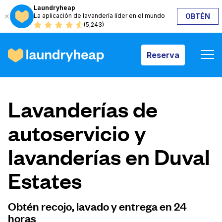
Laundryheap
La aplicación de lavandería líder en el mundo
OBTÉN
Reserva
(5,243)
Reserva
Cómo funciona
Lavanderías de
Precios y servicios
autoservicio y
lavanderías en Duval
Quiénes somos
Estates
Para las empresas
Obtén recojo, lavado y entrega en 24
horas