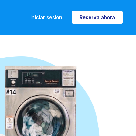
Iniciar sesión
Reserva ahora
Reserva ahora