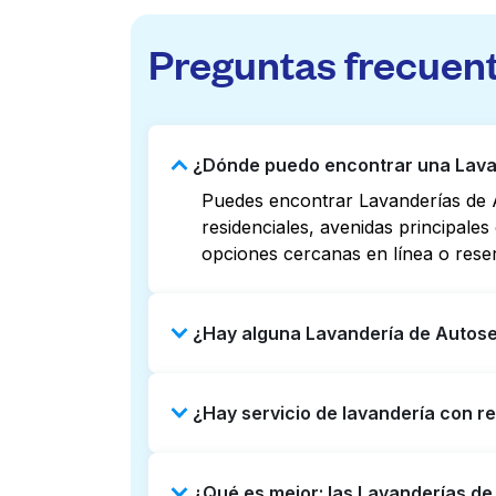
Preguntas frecuen
¿Dónde puedo encontrar una Lavan
Puedes encontrar Lavanderías de A
residenciales, avenidas principale
opciones cercanas en línea o rese
¿Hay alguna Lavandería de Autose
Algunas Lavanderías de Autoservic
¿Hay servicio de lavandería con r
Revisar listados o mapas en línea 
puedes reservar con Laundryheap p
Sí, Laundryheap opera en Bancroft
¿Qué es mejor: las Lavanderías d
Puede ser una opción que ahorre ti