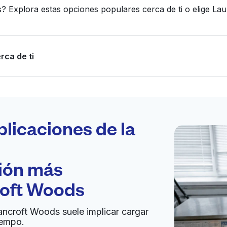
? Explora estas opciones populares cerca de ti o elige L
rca de ti
Programa tu
recogida
plicaciones de la
ción más
bierto 24/7
oft Woods
Ir al sitio web
Bancroft Woods suele implicar cargar
iempo.
, United States