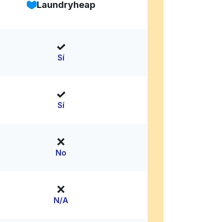
Laundryheap
Sí
Sí
No
N/A