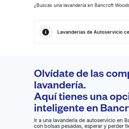
¿Buscas una lavandería en Bancroft Woods
Lavanderías de Autoservicio ce
LA MEJOR ELECCIÓN
Laundryheap.com
Olvídate de las com
0 min
lavandería.
Recojo y entrega a en la
Aquí tienes una op
A
puerta de casa
inteligente en
Bancr
Jack Brown Cleaners
Ir a una lavandería de autoservicio en 
con bolsas pesadas, esperar y perder t
8638 Spicewood Springs Rd, Austin, TX 78759