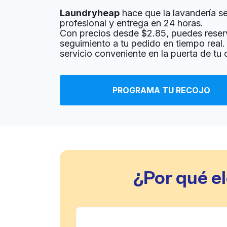
Laundryheap
hace que la lavandería sea
? min
Calcular la distancia
Entrega 
profesional y entrega en 24 horas.
Mostrar número
Con precios desde $2.85, puedes reser
seguimiento a tu pedido en tiempo real. 
servicio conveniente en la puerta de tu
Friendly Laundry
13201 Pond Springs Rd, Austin, TX 78729, Uni
PROGRAMA TU RECOJO
? min
Calcular la distancia
Entrega 
Geo Laundry
11689 Research Blvd, Austin, TX 78759, Unite
¿Por qué e
? min
Calcular la distancia
Entrega 
Mostrar número
Reid's Cleaners & Laundry