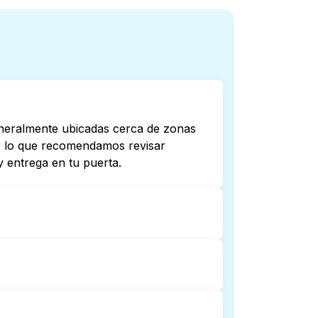
eneralmente ubicadas cerca de zonas
por lo que recomendamos revisar
 entrega en tu puerta.
todas abren hasta tarde o 24/7.
ta más cercana. Como alternativa,
mplicaciones.
ga de lavandería puerta a puerta.