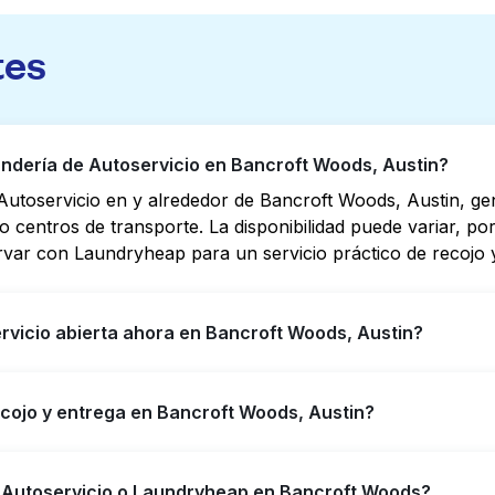
tes
dería de Autoservicio en Bancroft Woods, Austin?
utoservicio en y alrededor de Bancroft Woods, Austin, g
s o centros de transporte. La disponibilidad puede variar, 
rvar con Laundryheap para un servicio práctico de recojo y
rvicio abierta ahora en Bancroft Woods, Austin?
io en Bancroft Woods tienen horarios extendidos, pero no 
ecojo y entrega en Bancroft Woods, Austin?
puede ayudarte a encontrar rápidamente la ubicación abier
ara obtener servicio de lavandería y entrega 24/7 sin co
 Woods, ofreciendo servicio conveniente de recojo y entre
e Autoservicio o Laundryheap en Bancroft Woods?
empo si prefieres no ir a una Lavandería de Autoservicio.