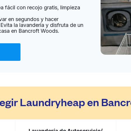
 fácil con recojo gratis, limpieza
a domicilio:
desconocido
var en segundos y hacer
Evita la lavandería y disfruta de un
 casa en Bancroft Woods.
Ir al sitio web
ted States
a domicilio:
desconocido
Ir al sitio web
d States
legir Laundryheap en Banc
a domicilio:
desconocido
Ir al sitio web
Lavandería de Autoservicio/