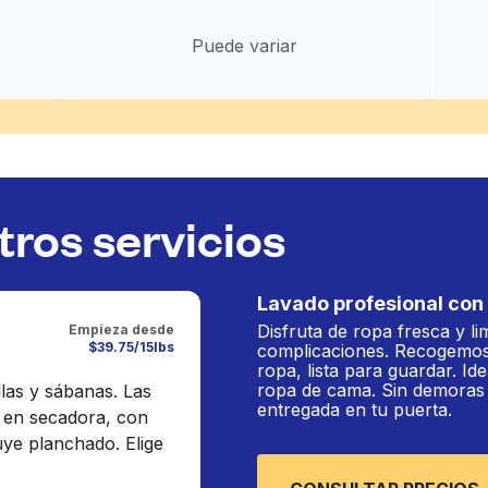
Puede variar
ros servicios
Lavado profesional con 
Disfruta de ropa fresca y li
Empieza desde
$39.75/15lbs
complicaciones. Recogemos
ropa, lista para guardar. Ide
ropa de cama. Sin demoras n
llas y sábanas. Las
entregada en tu puerta.
 en secadora, con
luye planchado. Elige