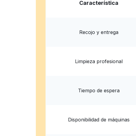
Característica
13435 US-183 #307, Austin, TX 78750, United
? min
Calcular la distancia
Entrega 
Mostrar número
Recojo y entrega
Limpieza profesional
Tiempo de espera
Disponibilidad de máquinas