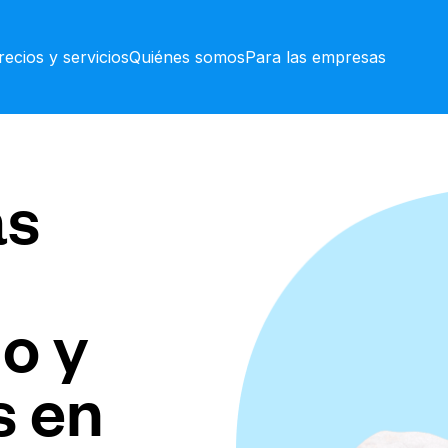
recios y servicios
Quiénes somos
Para las empresas
as
o y
s en