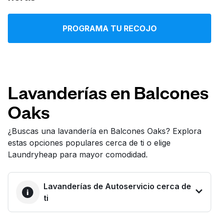
Iniciar sesión
PROGRAMA TU RECOJO
Descarga nuestra app
Lavanderías en Balcones
Oaks
Síguenos en
¿Buscas una lavandería en Balcones Oaks? Explora
estas opciones populares cerca de ti o elige
Laundryheap para mayor comodidad.
United States
ES
Lavanderías de Autoservicio cerca de
ti