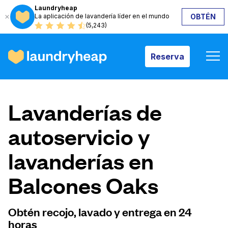
Laundryheap
La aplicación de lavandería líder en el mundo
OBTÉN
Reserva
(5,243)
Reserva
Cómo funciona
Lavanderías de
Precios y servicios
autoservicio y
lavanderías en
Quiénes somos
Balcones Oaks
Para las empresas
Obtén recojo, lavado y entrega en 24
horas