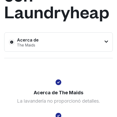
Laundryheap
Iniciar sesión
Descarga nuestra app
Acerca de
The Maids
Síguenos en
2320 W Peoria Ave c124, Phoenix, AZ 85029, United
United States
ES
States
Acerca de The Maids
? min
La lavandería no proporcionó detalles.
Calcular la distancia
Mostrar número