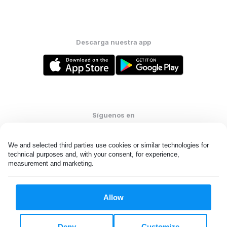
Descarga nuestra app
Síguenos en
We and selected third parties use cookies or similar technologies for 
technical purposes and, with your consent, for experience, 
measurement and marketing.
United States
ES
Allow
Todos los derechos reservados. © Laundryheap 2026. Al visitar
esta página usted acepta nuestra
política de privacidad
y
Términos y condiciones.
Deny
Customize