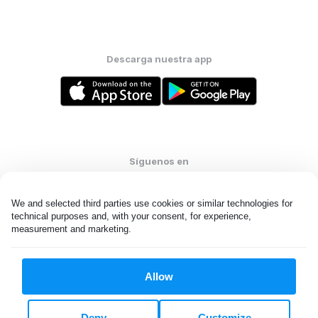
Descarga nuestra app
Síguenos en
We and selected third parties use cookies or similar technologies for 
technical purposes and, with your consent, for experience, 
measurement and marketing.
United States
ES
Allow
Todos los derechos reservados. © Laundryheap 2026. Al visitar
esta página usted acepta nuestra
política de privacidad
y
Términos y condiciones.
Deny
Customize