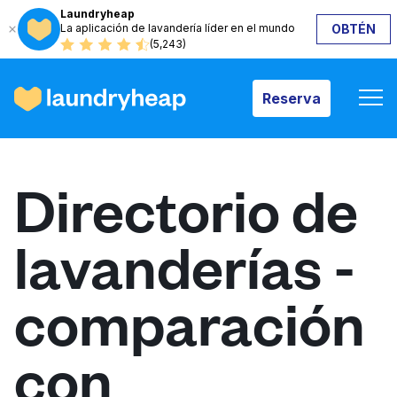
Laundryheap
La aplicación de lavandería líder en el mundo
OBTÉN
Reserva
(5,243)
Reserva
Cómo funciona
Directorio de
Precios y servicios
lavanderías -
Quiénes somos
comparación
Para las empresas
con