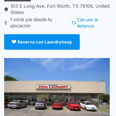
103 E Long Ave, Fort Worth, TX 76106, United
States
? min
A pie desde tu
Calcular la
ubicación
distancia
Reserva con Laundryheap