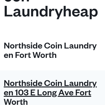
Laundryheap
Iniciar sesión
Descarga nuestra app
Northside Coin Laundry
en Fort Worth
Síguenos en
Northside Coin Laundry
United States
ES
en 103 E Long Ave Fort
Worth