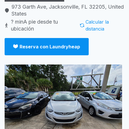
973 Garth Ave, Jacksonville, FL 32205, United
States
? min
A pie desde tu
Calcular la
ubicación
distancia
Reserva con Laundryheap