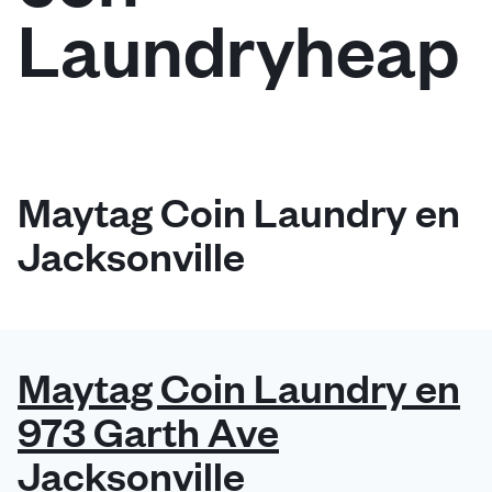
Laundryheap
Iniciar sesión
Descarga nuestra app
Maytag Coin Laundry en
Jacksonville
Síguenos en
Maytag Coin Laundry en
United States
ES
973 Garth Ave
Jacksonville