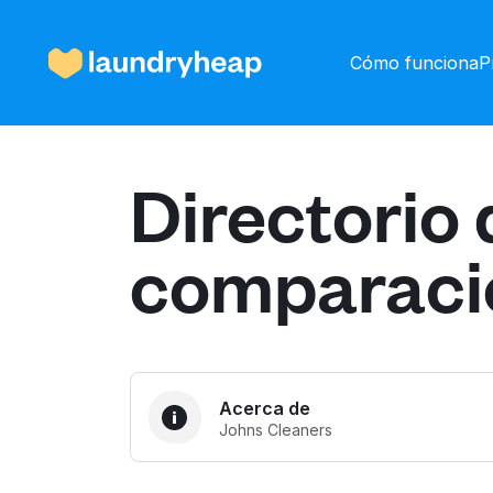
Cómo funciona
P
Directorio 
Cómo funciona
comparaci
Precios y servicios
Quiénes somos
Acerca de
Johns Cleaners
Para las empresas