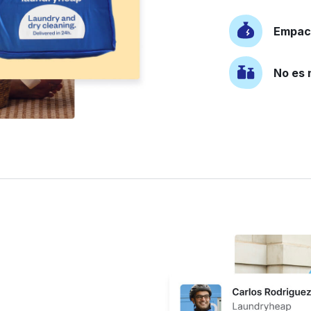
Empaca
No es 