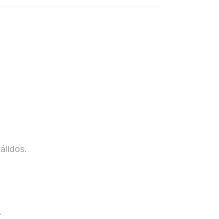
álidos.
.