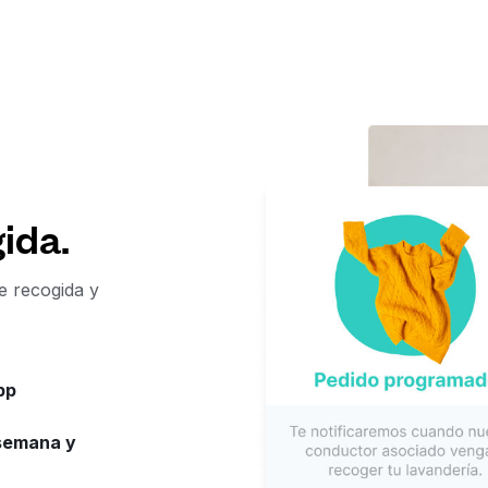
ida.
de recogida y
pp
 semana y