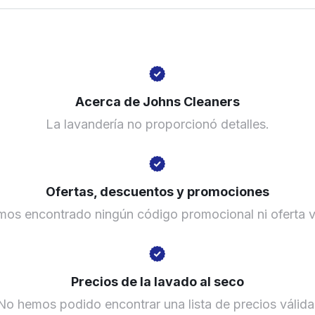
United States
? min
Calcular la distancia
Mostrar número
Acerca de Johns Cleaners
Ir al sitio web
La lavandería no proporcionó detalles.
Ofertas, descuentos y promociones
os encontrado ningún código promocional ni oferta v
Precios de la lavado al seco
No hemos podido encontrar una lista de precios válida