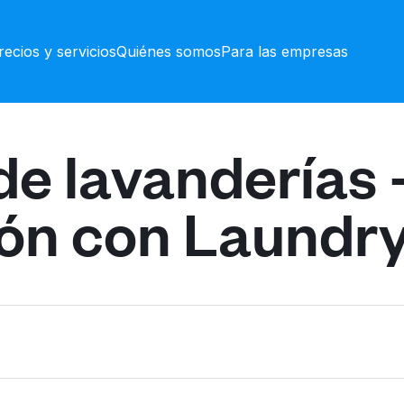
recios y servicios
Quiénes somos
Para las empresas
de lavanderías 
ón con Laundr
629 NW Richmond Be