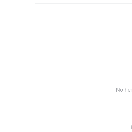
Iniciar sesión
Descarga nuestra app
Síguenos en
No hem
United States
ES