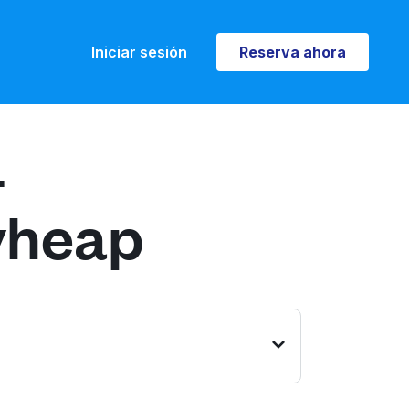
Iniciar sesión
Reserva ahora
Reserva ahora
-
yheap
ach Rd, Shoreline, WA 98177,