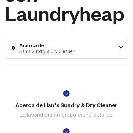
Laundryheap
Iniciar sesión
Descarga nuestra app
Acerca de
Han's Sundry & Dry Cleaner
Síguenos en
201 N Tryon St # 1050, Charlotte, NC 28202, United
United States
ES
States
Acerca de Han's Sundry & Dry Cleaner
? min
La lavandería no proporcionó detalles.
Calcular la distancia
Mostrar número