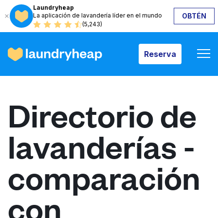
Laundryheap
La aplicación de lavandería líder en el mundo
OBTÉN
Reserva
(5,243)
Reserva
Cómo funciona
Directorio de
Precios y servicios
lavanderías -
Quiénes somos
comparación
Para las empresas
con