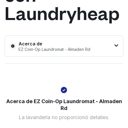
Laundryheap
Iniciar sesión
Descarga nuestra app
Acerca de
EZ Coin-Op Laundromat - Almaden Rd
Síguenos en
1492 Almaden Rd, San Jose, CA 95125, United States
United States
ES
Acerca de EZ Coin-Op Laundromat - Almaden
? min
Rd
Calcular la distancia
La lavandería no proporcionó detalles.
Mostrar número