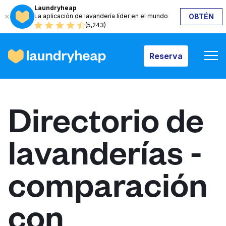
Laundryheap
La aplicación de lavandería líder en el mundo
OBTÉN
Reserva
(5,243)
Reserva
Cómo funciona
Directorio de
Precios y servicios
lavanderías -
Quiénes somos
comparación
Para las empresas
con