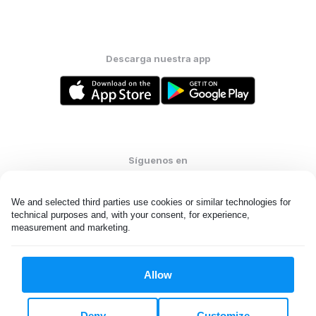
Descarga nuestra app
Síguenos en
We and selected third parties use cookies or similar technologies for 
technical purposes and, with your consent, for experience, 
measurement and marketing.
United States
ES
Allow
Todos los derechos reservados. © Laundryheap 2026. Al visitar
esta página usted acepta nuestra
política de privacidad
y
Términos y condiciones.
Deny
Customize