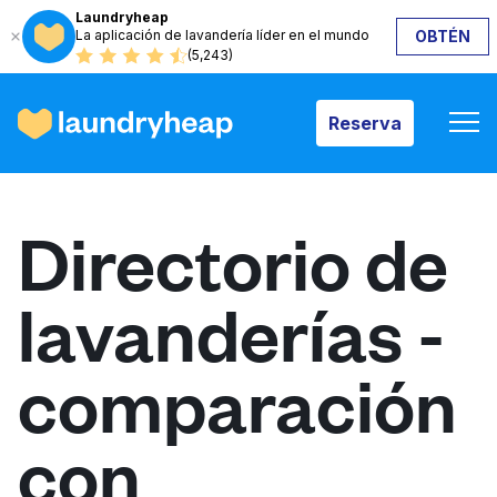
Laundryheap
La aplicación de lavandería líder en el mundo
OBTÉN
Reserva
(5,243)
Reserva
Cómo funciona
Directorio de
Precios y servicios
lavanderías -
Quiénes somos
comparación
Para las empresas
con