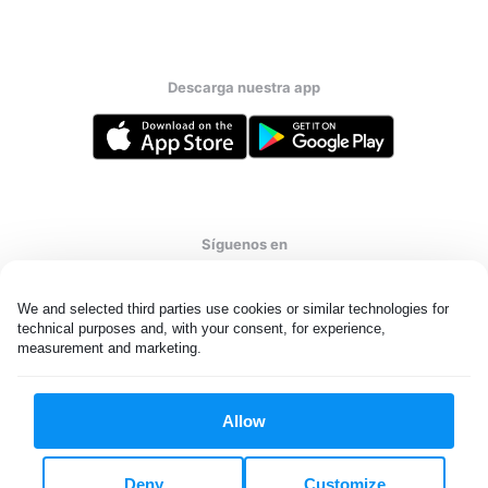
Descarga nuestra app
Síguenos en
We and selected third parties use cookies or similar technologies for 
technical purposes and, with your consent, for experience, 
measurement and marketing.
United States
ES
Allow
Todos los derechos reservados. © Laundryheap 2026. Al visitar
esta página usted acepta nuestra
política de privacidad
y
Términos y condiciones.
Deny
Customize
No “vender” mi información personal