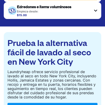
Edredones e ítems voluminosos
Empieza desde:
$15.00
Los artículos grandes como edredones, mantas y
cubrecamas se lavan a fondo y se secan
completamente. Diseñado para refrescar piezas
más pesadas que no caben en una lavadora
doméstica estándar.
Prueba la alternativa
CONSULTAR PRECIOS
fácil de lavado al seco
en New York City
Laundryheap ofrece servicio profesional de
lavado al seco en todo New York City, incluyendo
Hollis, Jamaica Estates y zonas cercanas. Con
recojo y entrega en tu puerta, horarios flexibles y
seguimiento en tiempo real, los clientes pueden
disfrutar del cuidado profesional de sus prendas
desde la comodidad de su hogar.