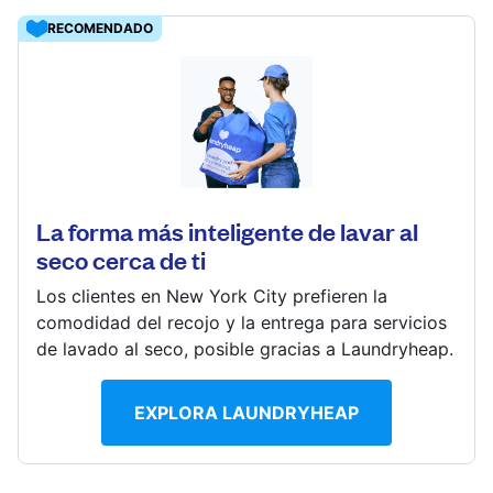
Iniciar sesión
RECOMENDADO
Descarga nuestra app
11414 Richmond Ave #2529, Houston, TX 77082,
United States
? min
La forma más inteligente de lavar al
Calcular la distancia
Síguenos en
seco cerca de ti
Mostrar número
Ir al sitio web
Los clientes en New York City prefieren la
comodidad del recojo y la entrega para servicios
de lavado al seco, posible gracias a Laundryheap.
United States
ES
EXPLORA LAUNDRYHEAP