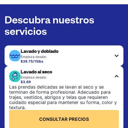
Descubra nuestros
servicios
Lavado y doblado
Empieza desde:
$39.75/15lbs
Ideal para la ropa de uso diario, toallas y sábanas.
Lavado al seco
Las prendas se lavan a 90°F y se secan en
secadora, con 130°F disponible a solicitud. No
Empieza desde:
incluye planchado. Elige lavado mixto o lavado
$3.69
separado.
Las prendas delicadas se lavan al seco y se
terminan de forma profesional. Adecuado para
trajes, vestidos, abrigos y telas que requieren
CONSULTAR PRECIOS
cuidado especial para mantener su forma, color y
textura.
CONSULTAR PRECIOS