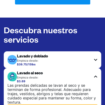
Descubra nuestros
servicios
Lavado y doblado
Empieza desde:
$39.75/15lbs
Ideal para la ropa de uso diario, toallas y sábanas.
Lavado al seco
Las prendas se lavan a 90°F y se secan en
secadora, con 130°F disponible a solicitud. No
Empieza desde:
incluye planchado. Elige lavado mixto o lavado
$3.69
separado.
Las prendas delicadas se lavan al seco y se
terminan de forma profesional. Adecuado para
trajes, vestidos, abrigos y telas que requieren
CONSULTAR PRECIOS
cuidado especial para mantener su forma, color y
textura.