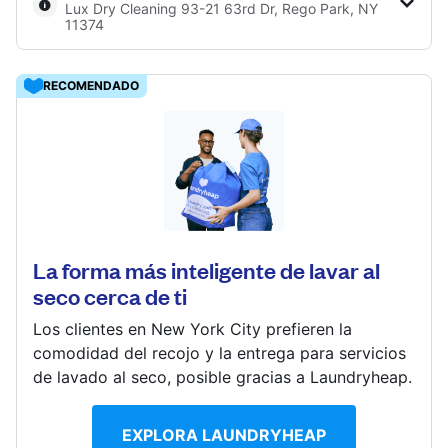
Lux Dry Cleaning 93-21 63rd Dr, Rego Park, NY
Iniciar sesión
11374
RECOMENDADO
Descarga nuestra app
9321 63rd Dr, Rego Park, NY 11374, United States
? min
Síguenos en
Calcular la distancia
La forma más inteligente de lavar al
Mostrar número
seco cerca de ti
Ir al sitio web
Los clientes en New York City prefieren la
United States
ES
comodidad del recojo y la entrega para servicios
de lavado al seco, posible gracias a Laundryheap.
EXPLORA LAUNDRYHEAP