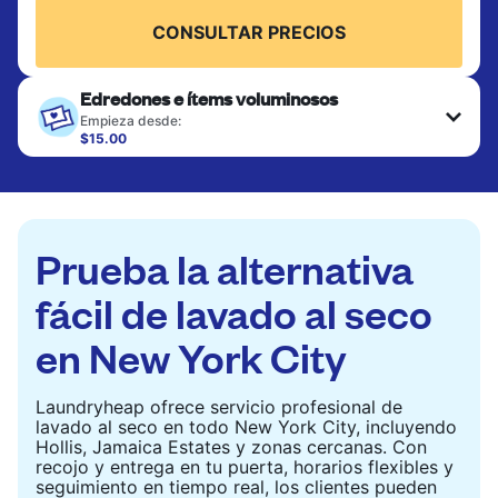
CONSULTAR PRECIOS
Edredones e ítems voluminosos
Empieza desde:
$15.00
Los artículos grandes como edredones, mantas y
cubrecamas se lavan a fondo y se secan
completamente. Diseñado para refrescar piezas
más pesadas que no caben en una lavadora
doméstica estándar.
Prueba la alternativa
CONSULTAR PRECIOS
fácil de lavado al seco
en New York City
Laundryheap ofrece servicio profesional de
lavado al seco en todo New York City, incluyendo
Hollis, Jamaica Estates y zonas cercanas. Con
recojo y entrega en tu puerta, horarios flexibles y
seguimiento en tiempo real, los clientes pueden