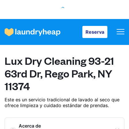
Reserva
Reserva
Cómo funciona
Lux Dry Cleaning 93-21
Precios y servicios
63rd Dr, Rego Park, NY
11374
Quiénes somos
Este es un servicio tradicional de lavado al seco que
ofrece limpieza y cuidado estándar de prendas.
Para las empresas
Acerca de