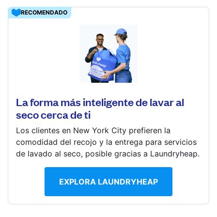
Iniciar sesión
RECOMENDADO
Descarga nuestra app
122 W 11th St, Charlotte, NC 28202, United States
? min
Calcular la distancia
La forma más inteligente de lavar al
Síguenos en
Mostrar número
seco cerca de ti
Ir al sitio web
Los clientes en New York City prefieren la
comodidad del recojo y la entrega para servicios
de lavado al seco, posible gracias a Laundryheap.
United States
ES
EXPLORA LAUNDRYHEAP