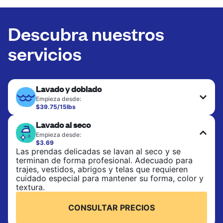
Descubra nuestros
servicios
Lavado y doblado
Empieza desde:
$39.75/15lbs
Ideal para la ropa de uso diario, toallas y sábanas.
Lavado al seco
Las prendas se lavan a 90°F y se secan en
secadora, con 130°F disponible a solicitud. No
Empieza desde:
incluye planchado. Elige lavado mixto o lavado
$3.69
separado.
Las prendas delicadas se lavan al seco y se
terminan de forma profesional. Adecuado para
trajes, vestidos, abrigos y telas que requieren
CONSULTAR PRECIOS
cuidado especial para mantener su forma, color y
textura.
CONSULTAR PRECIOS