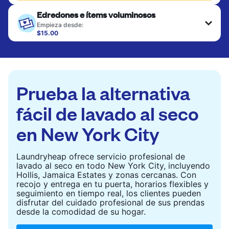
Edredones e ítems voluminosos
Empieza desde:
$15.00
Los artículos grandes como edredones, mantas y
cubrecamas se lavan a fondo y se secan
completamente. Diseñado para refrescar piezas
más pesadas que no caben en una lavadora
doméstica estándar.
Prueba la alternativa
CONSULTAR PRECIOS
fácil de lavado al seco
en New York City
Laundryheap ofrece servicio profesional de
lavado al seco en todo New York City, incluyendo
Hollis, Jamaica Estates y zonas cercanas. Con
recojo y entrega en tu puerta, horarios flexibles y
seguimiento en tiempo real, los clientes pueden
disfrutar del cuidado profesional de sus prendas
desde la comodidad de su hogar.