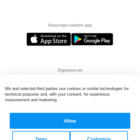
Descarga nuestra app
Síguenos en
We and selected third parties use cookies or similar technologies for 
technical purposes and, with your consent, for experience, 
measurement and marketing.
United States
ES
Allow
Todos los derechos reservados. © Laundryheap 2026. Al visitar
esta página usted acepta nuestra
política de privacidad
y
Términos y condiciones.
Deny
Customize
No “vender” mi información personal