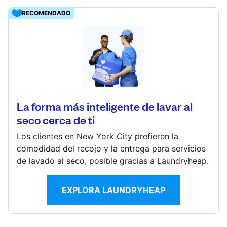
Iniciar sesión
RECOMENDADO
Descarga nuestra app
3408 Idaho Ave NW, Washington, DC 20016, United
States
? min
La forma más inteligente de lavar al
Calcular la distancia
Síguenos en
seco cerca de ti
Mostrar número
Ir al sitio web
Los clientes en New York City prefieren la
comodidad del recojo y la entrega para servicios
de lavado al seco, posible gracias a Laundryheap.
United States
ES
EXPLORA LAUNDRYHEAP