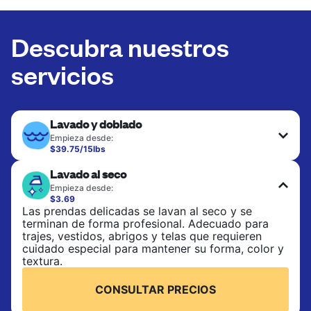
Descubra nuestros
servicios
Lavado y doblado
Empieza desde:
$39.75/15lbs
Ideal para la ropa de uso diario, toallas y sábanas.
Lavado al seco
Las prendas se lavan a 90°F y se secan en
secadora, con 130°F disponible a solicitud. No
Empieza desde:
incluye planchado. Elige lavado mixto o lavado
$3.69
separado.
Las prendas delicadas se lavan al seco y se
terminan de forma profesional. Adecuado para
trajes, vestidos, abrigos y telas que requieren
CONSULTAR PRECIOS
cuidado especial para mantener su forma, color y
textura.
CONSULTAR PRECIOS