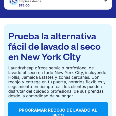
Empieza desde:
$15.00
Los artículos grandes como edredones, mantas y
cubrecamas se lavan a fondo y se secan
completamente. Diseñado para refrescar piezas
más pesadas que no caben en una lavadora
doméstica estándar.
Prueba la alternativa
CONSULTAR PRECIOS
fácil de lavado al seco
en New York City
Laundryheap ofrece servicio profesional de
lavado al seco en todo New York City, incluyendo
Hollis, Jamaica Estates y zonas cercanas. Con
recojo y entrega en tu puerta, horarios flexibles y
seguimiento en tiempo real, los clientes pueden
disfrutar del cuidado profesional de sus prendas
desde la comodidad de su hogar.
PROGRAMAR RECOJO DE LAVADO AL
SECO