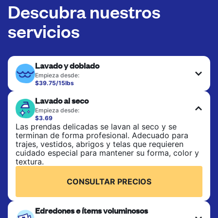
Descubra nuestros
servicios
Lavado y doblado
Empieza desde:
$39.75/15lbs
Ideal para la ropa de uso diario, toallas y sábanas.
Lavado al seco
Las prendas se lavan a 90°F y se secan en
secadora, con 130°F disponible a solicitud. No
Empieza desde:
incluye planchado. Elige lavado mixto o lavado
$3.69
separado.
Las prendas delicadas se lavan al seco y se
terminan de forma profesional. Adecuado para
trajes, vestidos, abrigos y telas que requieren
CONSULTAR PRECIOS
cuidado especial para mantener su forma, color y
textura.
CONSULTAR PRECIOS
Edredones e ítems voluminosos