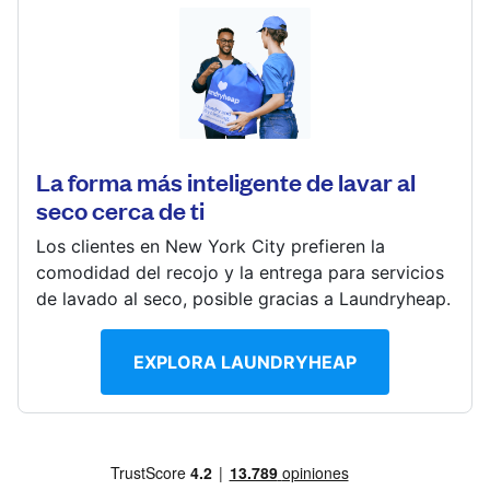
Iniciar sesión
345 S State St, Westerville, OH 43081, United States
Descarga nuestra app
? min
Calcular la distancia
La forma más inteligente de lavar al
Mostrar número
seco cerca de ti
Ir al sitio web
Síguenos en
Los clientes en New York City prefieren la
comodidad del recojo y la entrega para servicios
de lavado al seco, posible gracias a Laundryheap.
EXPLORA LAUNDRYHEAP
United States
ES