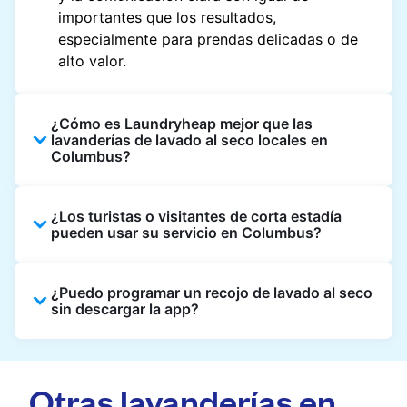
importantes que los resultados,
especialmente para prendas delicadas o de
alto valor.
¿Cómo es Laundryheap mejor que las
lavanderías de lavado al seco locales en
Columbus?
A diferencia de la mayoría de lavanderías de
¿Los turistas o visitantes de corta estadía
lavado al seco locales, Laundryheap ofrece
pueden usar su servicio en Columbus?
recojo y entrega a domicilio, reservas online y
seguimiento del pedido en tiempo real. No
Por supuesto. Los huéspedes que se alojan en
necesitas organizar tu día según el horario de
¿Puedo programar un recojo de lavado al seco
hoteles, Airbnb y propiedades de alquiler
atención. Además, trabajamos con socios de
sin descargar la app?
pueden reservar usando una dirección local y
limpieza verificados, ofrecemos precios
disfrutar de nuestro servicio rápido en todo
claros desde el inicio y brindamos un servicio
Sí, puedes hacer un pedido directamente
Columbus.
consistente en Columbus, haciendo que el
desde nuestra página web sin necesidad de la
Otras lavanderías en
lavado al seco sea más fácil, rápido y
app. Sin embargo, te recomendamos usar la