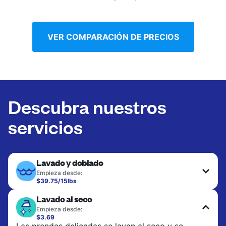
VER COMPARACIÓN DE PRECIOS
Descubra nuestros
servicios
Lavado y doblado
Empieza desde:
$39.75/15lbs
Ideal para la ropa de uso diario, toallas y sábanas.
Lavado al seco
Las prendas se lavan a 90°F y se secan en
secadora, con 130°F disponible a solicitud. No
Empieza desde:
incluye planchado. Elige lavado mixto o lavado
$3.69