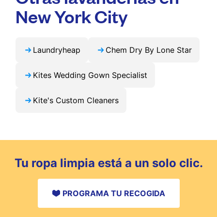
predecible.
app para acceder a actualizaciones y ofertas
New York City
exclusivas en tu ciudad.
Laundryheap
Chem Dry By Lone Star
Kites Wedding Gown Specialist
Kite's Custom Cleaners
Tu ropa limpia está a un solo clic.
PROGRAMA TU RECOGIDA