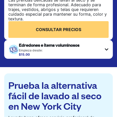
separado.
Las prendas delicadas se lavan al seco y se
terminan de forma profesional. Adecuado para
trajes, vestidos, abrigos y telas que requieren
CONSULTAR PRECIOS
cuidado especial para mantener su forma, color y
textura.
CONSULTAR PRECIOS
Edredones e ítems voluminosos
Empieza desde:
$15.00
Los artículos grandes como edredones, mantas y
cubrecamas se lavan a fondo y se secan
completamente. Diseñado para refrescar piezas
más pesadas que no caben en una lavadora
doméstica estándar.
Prueba la alternativa
CONSULTAR PRECIOS
fácil de lavado al seco
en New York City