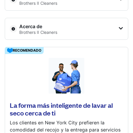
Brothers II Cleaners
Iniciar sesión
Acerca de
Descarga nuestra app
Brothers II Cleaners
6310, 7937 Camp Bowie W Blvd, Benbrook, TX 76116,
RECOMENDADO
United States
? min
Síguenos en
Calcular la distancia
3527 Blue Bonnet Cir #2956, Fort Worth, TX 76109,
United States
Mostrar número
Ir al sitio web
? min
United States
ES
La forma más inteligente de lavar al
Calcular la distancia
seco cerca de ti
Mostrar número
Ir al sitio web
Los clientes en New York City prefieren la
comodidad del recojo y la entrega para servicios