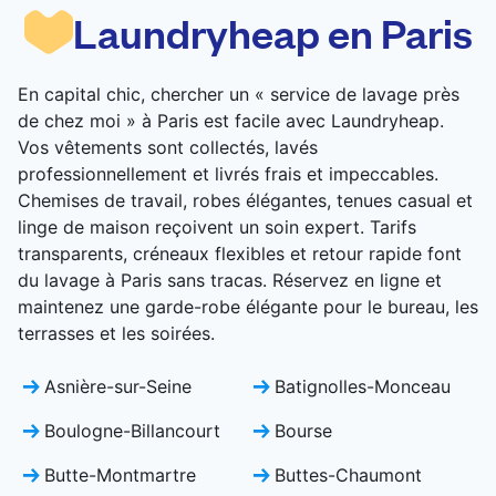
pas être lavés dans une machine domestique
Laundryheap en Paris
standard.
VÉRIFIER LES PRIX
En capital chic, chercher un « service de lavage près
de chez moi » à Paris est facile avec Laundryheap.
Vos vêtements sont collectés, lavés
professionnellement et livrés frais et impeccables.
Chemises de travail, robes élégantes, tenues casual et
linge de maison reçoivent un soin expert. Tarifs
transparents, créneaux flexibles et retour rapide font
du lavage à Paris sans tracas. Réservez en ligne et
maintenez une garde-robe élégante pour le bureau, les
terrasses et les soirées.
Asnière-sur-Seine
Batignolles-Monceau
Boulogne-Billancourt
Bourse
Butte-Montmartre
Buttes-Chaumont