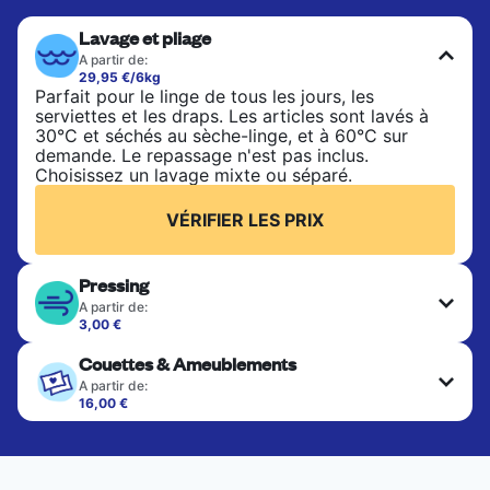
Lavage et pliage
A partir de:
29,95 €/6kg
Parfait pour le linge de tous les jours, les
serviettes et les draps. Les articles sont lavés à
30°C et séchés au sèche-linge, et à 60°C sur
demande. Le repassage n'est pas inclus.
Choisissez un lavage mixte ou séparé.
VÉRIFIER LES PRIX
Pressing
A partir de:
3,00 €
Les articles délicats sont nettoyés à sec et finis
Couettes & Ameublements
par des professionnels. Convient pour les
costumes, les robes, les manteaux et les tissus
A partir de:
nécessitant un soin particulier pour conserver leur
16,00 €
forme, leur couleur et leur texture.
Les gros articles tels que les couettes, les
couvertures et les édredons sont nettoyés en
profondeur et séchés à fond. Conçu pour
VÉRIFIER LES PRIX
rafraîchir les articles plus lourds qui ne peuvent