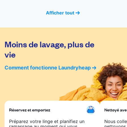
Afficher tout
Moins de lavage, plus de
vie
Comment fonctionne Laundryheap
Réservez et emportez
Nettoyé ave
Préparez votre linge et planifiez un
Nous colle
ramassage au moment qui vous
nettoyons