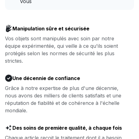
locale.
Vous
vous vous occupez de la vôtre.
Plus de temps pour vous et
Aller à la blanchisserie pour les affaires
moins de temps pour la lessive
Réserver
Manipulation sûre et sécurisée
: nous nous en occupons.
Vos objets sont manipulés avec soin par notre
équipe expérimentée, qui veille à ce qu'ils soient
Réserver
protégés selon les normes de sécurité les plus
strictes.
Une décennie de confiance
Grâce à notre expertise de plus d'une décennie,
nous avons des milliers de clients satisfaits et une
réputation de fiabilité et de cohérence à l'échelle
mondiale.
Des soins de première qualité, à chaque fois
Chaque article reçoit le traitement dont il a besoin,