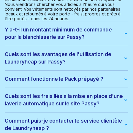
Nous viendrons chercher vos articles à l'heure qui vous
convient. Vos vêtements sont nettoyés par nos partenaires
locaux et retournés à votre porte - frais, propres et prêts à
être portés - dans les 24 heures.
Y a-t-il un montant minimum de commande
pour la blanchisserie sur Passy?
Oui, la valeur minimale d'une commande sur Passy est de
25,00 €. Cela nous aide à fournir un service efficace et
Quels sont les avantages de l'utilisation de
rentable pour tout le monde.
Laundryheap sur Passy?
Avec Laundryheap à Passy, vous obtenez :
• Enlèvement et livraison gratuits
Comment fonctionne le Pack prépayé ?
• 24-délai d'exécution d'une heure
• Suivi des commandes en temps réel
Les packs prépayés vous permettent d'acheter un ensemble
• Une tarification claire et transparente
d'articles à un prix inférieur. Lorsque vous passez une
Quels sont les frais liés à la mise en place d'une
• Options de nettoyage respectueuses de l'environnement
commande, les articles de votre pack sont automatiquement
• Service disponible 7 jours sur 7, y compris le soir
laverie automatique sur le site Passy?
utilisés. S'il y a des frais supplémentaires, ils seront ajoutés à
C'est un moyen rapide, facile et fiable de faire sa lessive.
votre paiement. Vous pouvez continuer à utiliser le pack
jusqu'à ce que tous les articles soient utilisés ou qu'il expire.
Vous serez facturé en fonction du poids ou du nombre
d'articles, selon le service choisi. Les prix pour Passy sont
Comment puis-je contacter le service clientèle
indiqués sur notre site web. Une fois votre commande
de Laundryheap ?
terminée, le montant total sera débité du mode de paiement