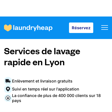
Réservez
Réservez
Comment ça fonctionne
Services de lavage
Prix et services
rapide en Lyon
À propos de nous
Enlèvement et livraison gratuits
Suivi en temps réel sur l'application
La confiance de plus de 400 000 clients sur 18
Pour les entreprises
pays