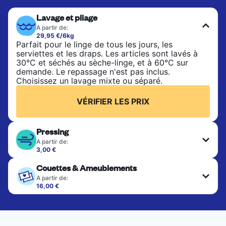
Lavage et pliage
A partir de:
29,95 €/6kg
Parfait pour le linge de tous les jours, les
serviettes et les draps. Les articles sont lavés à
30°C et séchés au sèche-linge, et à 60°C sur
demande. Le repassage n'est pas inclus.
Choisissez un lavage mixte ou séparé.
VÉRIFIER LES PRIX
Pressing
A partir de:
3,00 €
Les articles délicats sont nettoyés à sec et finis
Couettes & Ameublements
par des professionnels. Convient pour les
costumes, les robes, les manteaux et les tissus
A partir de:
nécessitant un soin particulier pour conserver leur
16,00 €
forme, leur couleur et leur texture.
Les gros articles tels que les couettes, les
couvertures et les édredons sont nettoyés en
profondeur et séchés à fond. Conçu pour
VÉRIFIER LES PRIX
rafraîchir les articles plus lourds qui ne peuvent