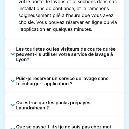
votre porte, le lavons et le séchons dans nos
installations de confiance, et le ramenons
soigneusement plié à l'heure que vous avez
choisie. Vous pouvez réserver en ligne ou via
l'application en quelques minutes.
Les touristes ou les visiteurs de courte durée
peuvent-ils utiliser votre service de lavage à
Lyon?
Absolument. Les clients séjournant dans des
Puis-je réserver un service de lavage sans
hôtels, Airbnb et des maisons de location
télécharger l'application ?
peuvent réserver en utilisant une adresse
locale et bénéficier d'un lavage rapide et
Oui, les réservations peuvent être effectuées
fiable sur Lyon.
Qu'est-ce que les packs prépayés
directement sur notre site web. Cependant,
Laundryheap ?
l'application propose des mises à jour, des
notifications et des offres exclusives sur Lyon.
Les packs prépayés vous permettent
Que se passe-t-il si je ne suis pas chez moi
d'acheter des crédits de lavage ou de