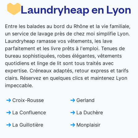
pas être lavés dans une machine domestique
Laundryheap en Lyon
standard.
VÉRIFIER LES PRIX
Entre les balades au bord du Rhône et la vie familiale,
un service de lavage près de chez moi simplifie Lyon.
Laundryheap ramasse vos vêtements, les lave
parfaitement et les livre prêts à l'emploi. Tenues de
bureau sophistiquées, robes élégantes, vêtements
quotidiens et linge de lit sont tous traités avec
expertise. Créneaux adaptés, retour express et tarifs
clairs. Réservez en quelques clics et maintenez Lyon
impeccable.
Croix-Rousse
Gerland
La Confluence
La Duchère
La Guillotière
Monplaisir