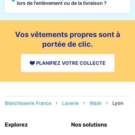
lors de l'enlèvement ou de la livraison ?
nettoyage à sec à un prix réduit. Vous pouvez
les utiliser pour plusieurs commandes jusqu'à
Vous pouvez laisser votre linge en lieu sûr et
l'expiration du pack.
ajouter des instructions à votre commande.
Pour la livraison, choisissez un point de dépôt
Vos vêtements propres sont à
sécurisé si vous n'êtes pas chez vous.
portée de clic.
PLANIFIEZ VOTRE COLLECTE
Blanchisserie France
Laverie
Wash
Lyon
Explorez
Nos solutions