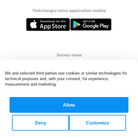
Téléchargez notre application mobile
Suivez-nous
We and selected third parties use cookies or similar technologies for 
technical purposes and, with your consent, for experience, 
measurement and marketing.
France
FR
Allow
Tous droits réservés. © Laundryheap 2026. En consultant cette
page, vous acceptez notre
politique de confidentialité
et
termes
et conditions.
Deny
Customize
Confidentialité et paramètres relatifs aux cookies