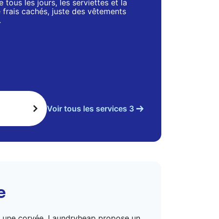
 tous les jours, les serviettes et la
de frais cachés, juste des vêtements
.
Voir tous les services 3
e
vite une corvée. Laundryheap propose un