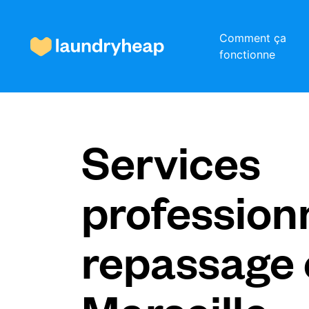
Comment ça
fonctionne
Comment ça fonctionne
Services
Prix et services
profession
À propos de nous
repassage 
Pour les entreprises