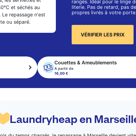
s, les serviettes et
rangés. Idéal pour le linge de
literie. Pas de retard, pas 
 30°C et séchés au
propres livrés à votre porte
. Le repassage n'est
xte ou séparé.
VÉRIFIER LES PRIX
Couettes & Ameublements
A partir de
16,00 €
Laundryheap en Marseill
emplois du temps chargés, le repassage à Marseille devient 