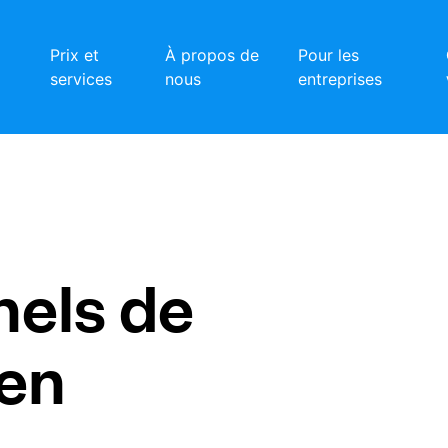
Prix et
À propos de
Pour les
services
nous
entreprises
nels de
en