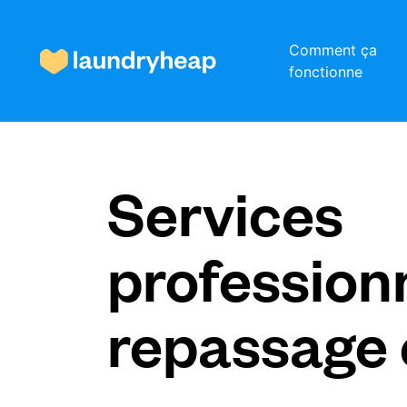
Comment ça
fonctionne
Comment ça fonctionne
Services
Prix et services
profession
À propos de nous
repassage e
Pour les entreprises