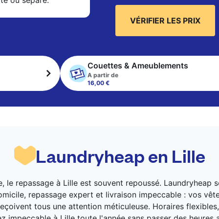
xte ou séparé.
VÉRIFIER LES PRIX
Couettes & Ameublements
A partir de
16,00 €
Laundryheap en Lille
aine, le repassage à Lille est souvent repoussé. Laundryheap
omicile, repassage expert et livraison impeccable : vos vê
eçoivent tous une attention méticuleuse. Horaires flexibles,
z impeccable à Lille toute l'année sans passer des heures a