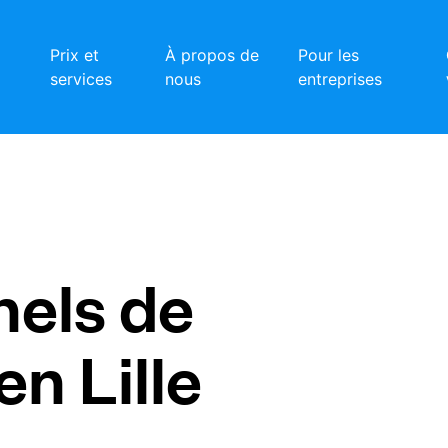
Prix et
À propos de
Pour les
services
nous
entreprises
nels de
n Lille