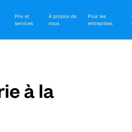
Prix et
À propos de
Pour les
services
nous
entreprises
ie à la