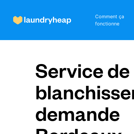
Comment ça
fonctionne
Comment ça fonctionne
Service de
Prix et services
blanchisser
À propos de nous
demande
Pour les entreprises